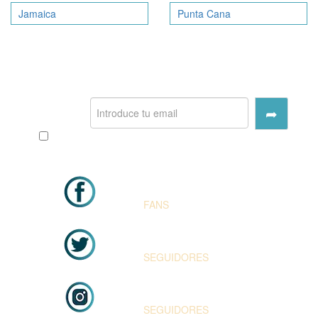
Jamaica
Punta Cana
SUSCRÍBETE
➦
Acepto los
terminos y condiciones
y la
política
de privacidad
.
FACEBOOK
FANS
TWITTER
SEGUIDORES
INSTAGRAM
SEGUIDORES