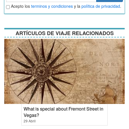
Aceptar
Acepto los
terminos y condiciones
y la
política de privacidad
.
términos
y
condiciones
ARTÍCULOS DE VIAJE RELACIONADOS
What is special about Fremont Street in
Vegas?
29 Abril