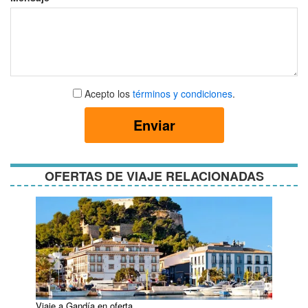
Aceptar
Acepto los
términos y condiciones
.
términos
y
Enviar
condiciones
OFERTAS DE VIAJE RELACIONADAS
Viaje a Gandía en oferta