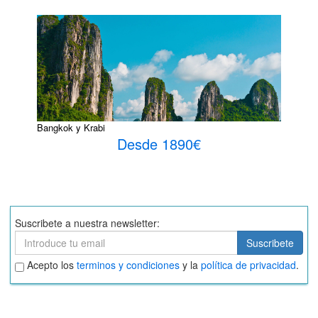
Bangkok y Krabi
Desde 1890€
Suscribete a nuestra newsletter:
Suscribete
Suscribete
Aceptar
Acepto los
terminos y condiciones
y la
política de privacidad
.
términos
y
condiciones