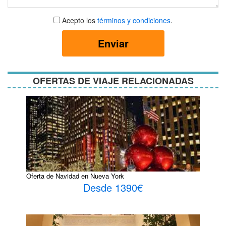
Aceptar
Acepto los
términos y condiciones
.
términos
y
Enviar
condiciones
OFERTAS DE VIAJE RELACIONADAS
Oferta de Navidad en Nueva York
Desde 1390€