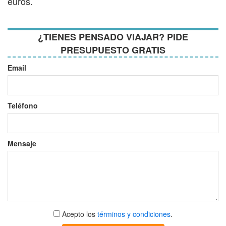
euros.
¿TIENES PENSADO VIAJAR? PIDE
PRESUPUESTO GRATIS
Email
Teléfono
Mensaje
Aceptar
Acepto los
términos y condiciones
.
términos