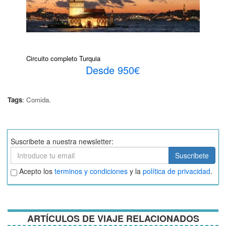
Circuito completo Turquia
Desde 950€
Tags
:
Comida
.
Suscribete a nuestra newsletter:
Suscribete
Suscribete
Aceptar
Acepto los
terminos y condiciones
y la
política de privacidad
.
términos
y
condiciones
ARTÍCULOS DE VIAJE RELACIONADOS