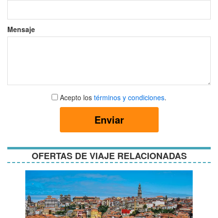
Mensaje
Aceptar
Acepto los
términos y condiciones
.
términos
y
Enviar
condiciones
OFERTAS DE VIAJE RELACIONADAS