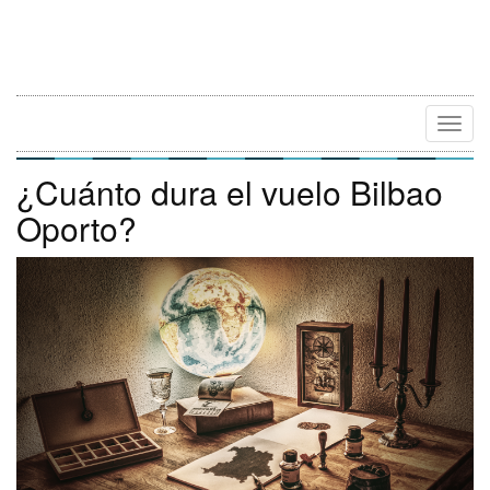
Camb
Naveg
¿Cuánto dura el vuelo Bilbao
Oporto?