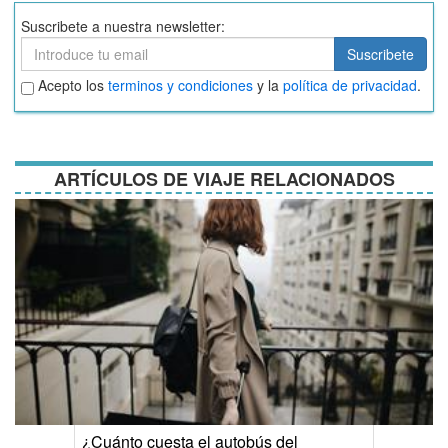
Suscribete a nuestra newsletter:
Suscribete
Suscribete
Aceptar
Acepto los
terminos y condiciones
y la
política de privacidad
.
términos
y
condiciones
ARTÍCULOS DE VIAJE RELACIONADOS
¿Cuánto cuesta el autobús del