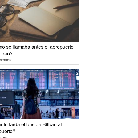
o se llamaba antes el aeropuerto
ilbao?
viembre
to tarda el bus de Bilbao al
puerto?
rero