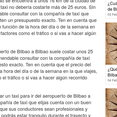
bao se encuentra a unos 16 km de la ciudad de
¿Cuá
n taxi no debería costarte más de 25 euros. Sin
de Bi
le consultar con la compañía de taxi que
03 Feb
iliten un presupuesto exacto. Ten en cuenta que
en función de la hora del día o de la semana en
 factores como el tráfico o si vas a hacer algún
puerto de Bilbao a Bilbao suele costar unos 25
endable consultar con la compañía de taxi
esto exacto. Ten en cuenta que el precio del
¿Qué 
la hora del día o de la semana en la que viajes,
Bilb
el tráfico o si vas a hacer algún recorrido
04 Feb
zar un taxi para ir del aeropuerto de Bilbao a
pañía de taxi que elijas cuenta con un buen
y que sus conductores sean profesionales y
podrás estar tranquilo durante el trayecto y