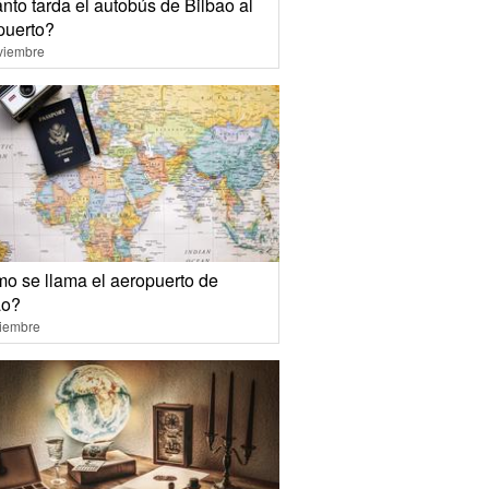
nto tarda el autobús de Bilbao al
puerto?
viembre
o se llama el aeropuerto de
ao?
ciembre