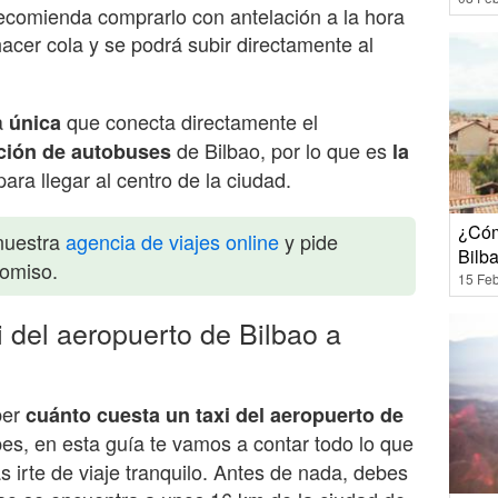
recomienda comprarlo con antelación a la hora
 hacer cola y se podrá subir directamente al
a
que conecta directamente el
única
de Bilbao, por lo que es
ción de autobuses
la
ara llegar al centro de la ciudad.
¿Cóm
nuestra
agencia de viajes online
y pide
Bilb
romiso.
15 Feb
 del aeropuerto de Bilbao a
ber
cuánto cuesta un taxi del aeropuerto de
es, en esta guía te vamos a contar todo lo que
 irte de viaje tranquilo. Antes de nada, debes