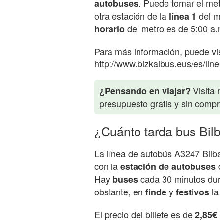
. Puede tomar el me
autobuses
otra estación de la
del m
línea 1
del metro es de 5:00 a.
horario
Para más información, puede visi
http://www.bizkaibus.eus/es/line
Visita 
¿Pensando en viajar?
presupuesto gratis y sin comp
¿Cuánto tarda bus Bil
La línea de autobús A3247 Bilb
con la
estación de autobuses
Hay
cada 30 minutos dura
buses
obstante, en
y
la
finde
festivos
El precio del billete es de
2,85€