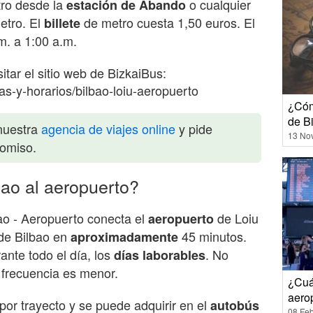
tro desde la
o cualquier
estación de Abando
etro. El
de metro cuesta 1,50 euros. El
billete
m. a 1:00 a.m.
tar el sitio web de BizkaiBus:
as-y-horarios/bilbao-loiu-aeropuerto
¿Cóm
de B
nuestra
agencia de viajes online
y pide
13 No
romiso.
bao al aeropuerto?
ao - Aeropuerto conecta el
de Loiu
aeropuerto
de Bilbao en
45 minutos.
aproximadamente
nte todo el día, los
. No
días laborables
 frecuencia es menor.
¿Cuán
aero
por trayecto y se puede adquirir en el
autobús
08 Feb