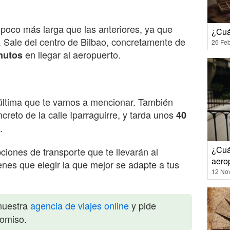
poco más larga que las anteriores, ya que
¿Cuá
. Sale del centro de Bilbao, concretamente de
26 Feb
en llegar al aeropuerto.
nutos
 última que te vamos a mencionar. También
ncreto de la calle Iparraguirre, y tarda unos
40
.
¿Cuá
iones de transporte que te llevarán al
aerop
enes que elegir la que mejor se adapte a tus
12 No
nuestra
agencia de viajes online
y pide
romiso.