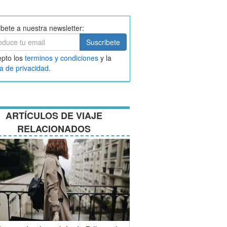
ibete a nuestra newsletter:
ibete
Suscribete
ar
pto los
terminos y condiciones
y la
nos
ca de privacidad
.
ciones
ARTÍCULOS DE VIAJE
RELACIONADOS