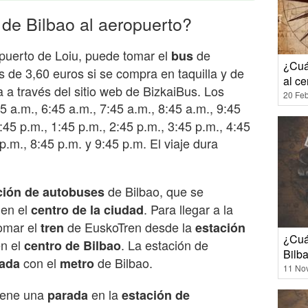
de Bilbao al aeropuerto?
opuerto de Loiu, puede tomar el
de
bus
¿Cuá
 de 3,60 euros si se compra en taquilla y de
al ce
 a través del sitio web de BizkaiBus. Los
20 Feb
5 a.m., 6:45 a.m., 7:45 a.m., 8:45 a.m., 9:45
:45 p.m., 1:45 p.m., 2:45 p.m., 3:45 p.m., 4:45
p.m., 8:45 p.m. y 9:45 p.m. El viaje dura
de Bilbao, que se
ción de autobuses
 en el
. Para llegar a la
centro de la ciudad
omar el
de EuskoTren desde la
tren
estación
¿Cuán
en el
. La estación de
centro de Bilbao
Bilb
con el
de Bilbao.
ada
metro
11 No
tiene una
en la
parada
estación de