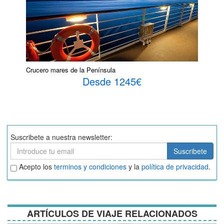
Crucero mares de la Península
Desde 1245€
Suscribete a nuestra newsletter:
Suscribete
Suscribete
Aceptar
Acepto los
terminos y condiciones
y la
política de privacidad
.
términos
y
condiciones
ARTÍCULOS DE VIAJE RELACIONADOS