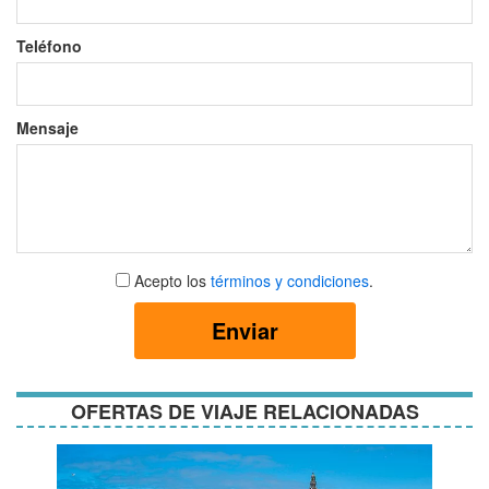
Teléfono
Mensaje
Aceptar
Acepto los
términos y condiciones
.
términos
y
Enviar
condiciones
OFERTAS DE VIAJE RELACIONADAS