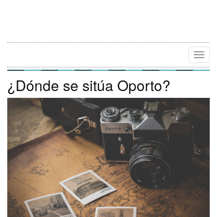
Camb
Naveg
¿Dónde se sitúa Oporto?