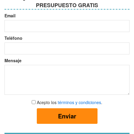
PRESUPUESTO GRATIS
Email
Teléfono
Mensaje
Aceptar
Acepto los
términos y condiciones
.
términos
y
Enviar
condiciones