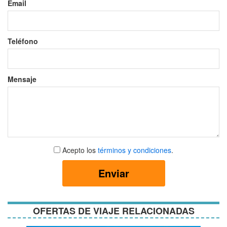
Email
Teléfono
Mensaje
Aceptar
Acepto los
términos y condiciones
.
términos
y
Enviar
condiciones
OFERTAS DE VIAJE RELACIONADAS