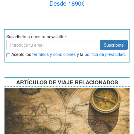
Desde 1890€
Suscribete a nuestra newsletter:
Suscribete
Suscribete
Aceptar
Acepto los
terminos y condiciones
y la
política de privacidad
.
términos
y
condiciones
ARTÍCULOS DE VIAJE RELACIONADOS