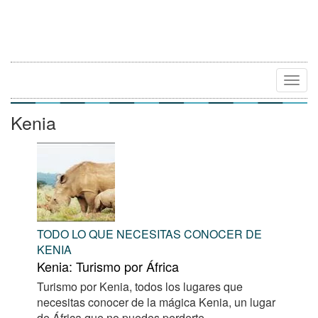
Camb
Naveg
Kenia
TODO LO QUE NECESITAS CONOCER DE
KENIA
Kenia: Turismo por África
Turismo por Kenia, todos los lugares que
necesitas conocer de la mágica Kenia, un lugar
de África que no puedes perderte.