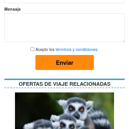
Mensaje
Aceptar
Acepto los
términos y condiciones
.
términos
y
Enviar
condiciones
OFERTAS DE VIAJE RELACIONADAS