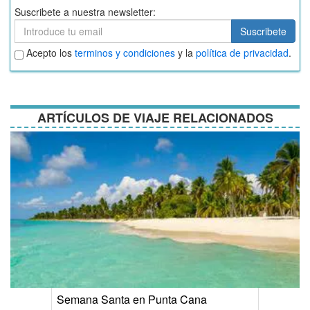
Suscribete a nuestra newsletter:
Suscribete
Suscribete
Aceptar
Acepto los
terminos y condiciones
y la
política de privacidad
.
términos
y
condiciones
ARTÍCULOS DE VIAJE RELACIONADOS
Semana Santa en Punta Cana