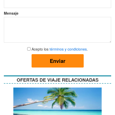
Mensaje
Aceptar
Acepto los
términos y condiciones
.
términos
y
Enviar
condiciones
OFERTAS DE VIAJE RELACIONADAS