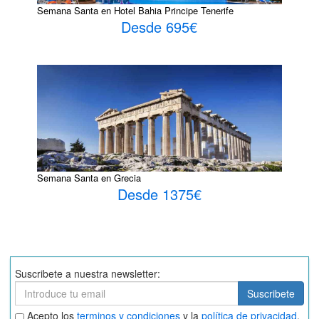
Semana Santa en Hotel Bahia Principe Tenerife
Desde 695€
Semana Santa en Grecia
Desde 1375€
Suscribete a nuestra newsletter:
Suscribete
Suscribete
Aceptar
Acepto los
terminos y condiciones
y la
política de privacidad
.