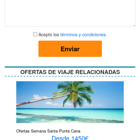
Aceptar
Acepto los
términos y condiciones
.
términos
y
Enviar
condiciones
OFERTAS DE VIAJE RELACIONADAS
Ofertas Semana Santa Punta Cana
Desde 1450€