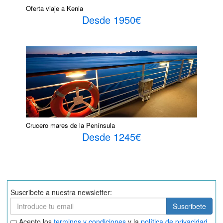
Oferta viaje a Kenia
Desde 1950€
Crucero mares de la Península
Desde 1245€
Suscribete a nuestra newsletter:
Suscribete
Suscribete
Aceptar
Acepto los
terminos y condiciones
y la
política de privacidad
.