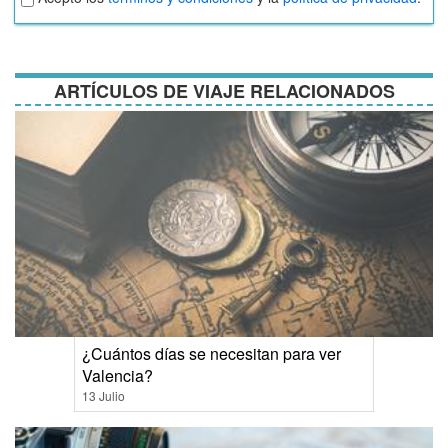
términos
y
condiciones
ARTÍCULOS DE VIAJE RELACIONADOS
¿Cuántos días se necesitan para ver
Valencia?
13 Julio