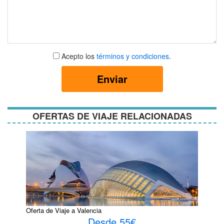
Aceptar
Acepto los
términos y condiciones
.
términos
y
Enviar
condiciones
OFERTAS DE VIAJE RELACIONADAS
Oferta de Viaje a Valencia
Desde 55€