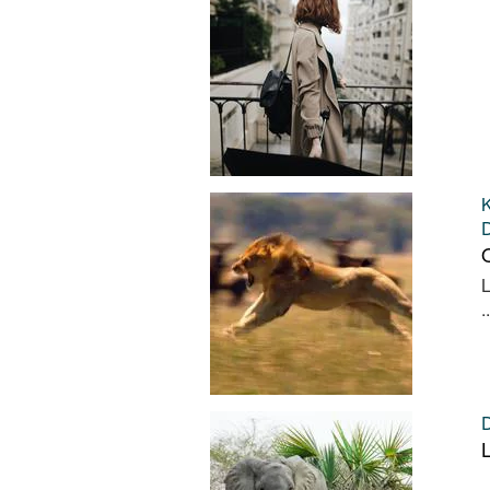
Q
L
..
L