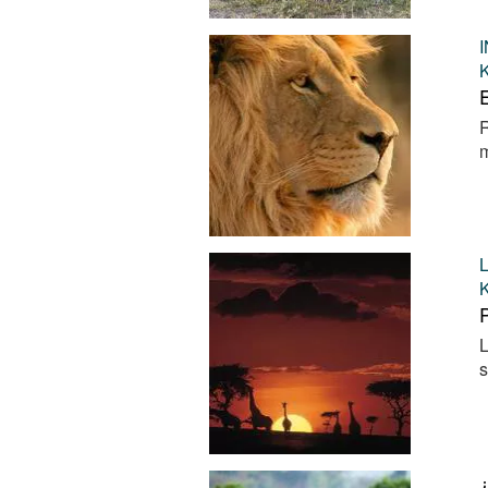
E
R
m
P
L
s
¿