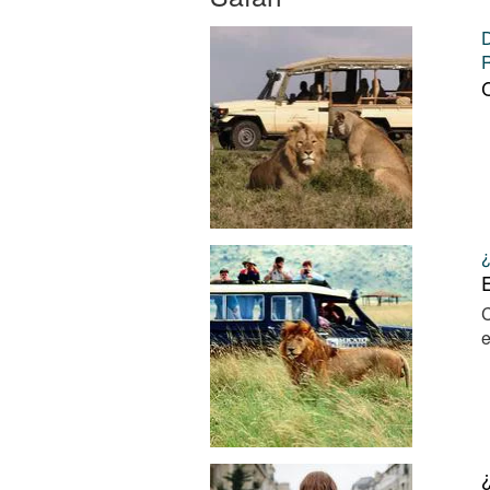
C
E
C
e