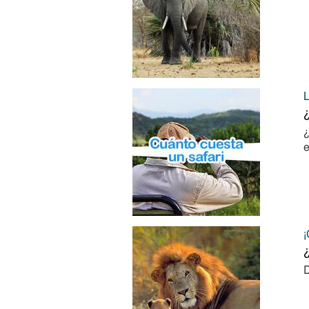
¿
e
¿
D