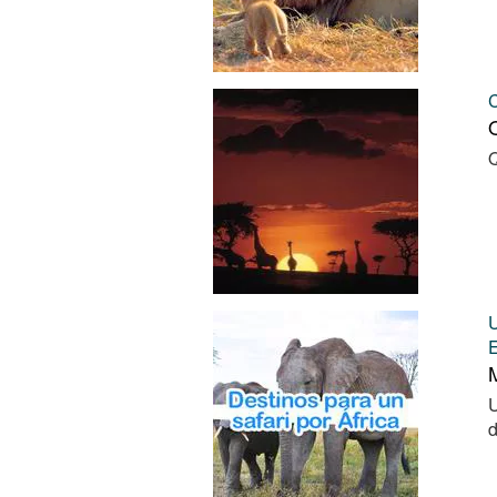
Q
Q
M
U
d