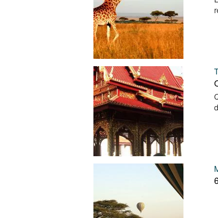
r
Q
Q
d
6