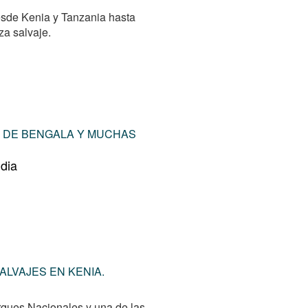
desde Kenia y Tanzania hasta
za salvaje.
S DE BENGALA Y MUCHAS
ndia
ALVAJES EN KENIA.
rques Nacionales y una de las