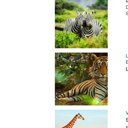
D
S
L
E