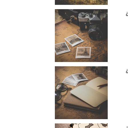
¿
¿
¿