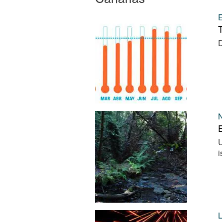
T
D
U
i