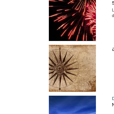
5
L
d
¿
N