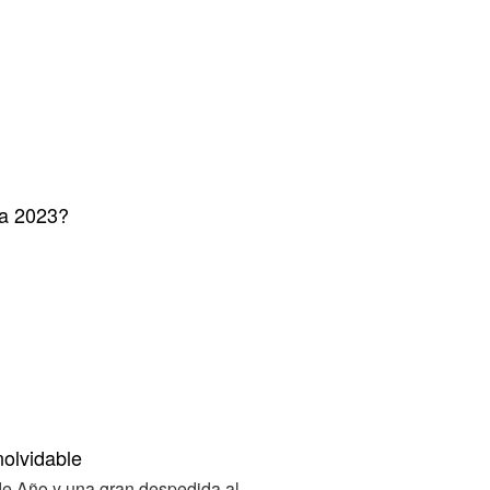
ia 2023?
nolvidable
e Año y una gran despedida al