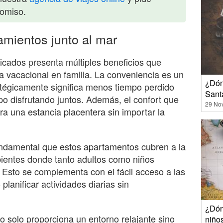
romiso.
jamientos junto al mar
icados presenta múltiples beneficios que
a vacacional en familia. La conveniencia es un
¿Dón
ratégicamente significa menos tiempo perdido
Sant
o disfrutando juntos. Además, el confort que
29 No
ra una estancia placentera sin importar la
undamental que estos apartamentos cubren a la
ientes donde tanto adultos como niños
Esto se complementa con el fácil acceso a las
planificar actividades diarias sin
¿Dón
no solo proporciona un entorno relajante sino
niño