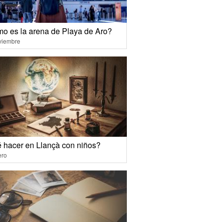
o es la arena de Playa de Aro?
viembre
 hacer en Llançà con niños?
ero