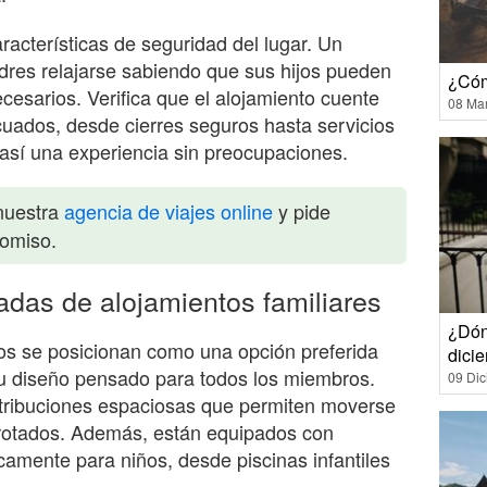
acterísticas de seguridad del lugar. Un
dres relajarse sabiendo que sus hijos pueden
¿Cóm
ecesarios. Verifica que el alojamiento cuente
08 Ma
uados, desde cierres seguros hasta servicios
sí una experiencia sin preocupaciones.
nuestra
agencia de viajes online
y pide
romiso.
adas de alojamientos familiares
¿Dón
s se posicionan como una opción preferida
dici
su diseño pensado para todos los miembros.
09 Di
tribuciones espaciosas que permiten moverse
rotados. Además, están equipados con
amente para niños, desde piscinas infantiles