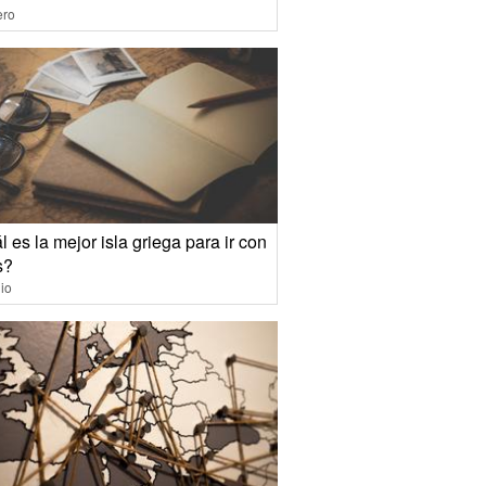
ero
 es la mejor isla griega para ir con
s?
io