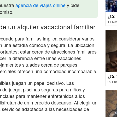
nuestra
agencia de viajes online
y pide
romiso.
¿Cóm
11 No
e un alquiler vacacional familiar
ecuado para familias implica considerar varios
an una estadía cómoda y segura. La ubicación
rtantes; estar cerca de atracciones familiares
cer la diferencia entre unas vacaciones
lojamientos situados cerca de parques
merciales ofrecen una comodidad incomparable.
¿Qué
bles juegan un papel decisivo. Las
09 En
s de juego, piscinas seguras para niños y
nciales para mantener entretenidos a los
isfrutan de un merecido descanso. Al elegir un
ca servicios adaptados a las necesidades de
.