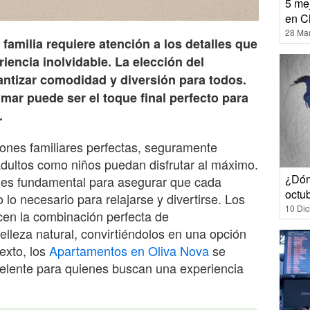
5 mej
en C
28 Ma
familia requiere atención a los detalles que
iencia inolvidable. La elección del
antizar comodidad y diversión para todos.
mar puede ser el toque final perfecto para
.
nes familiares perfectas, seguramente
adultos como niños puedan disfrutar al máximo.
¿Dón
 es fundamental para asegurar que cada
octu
 lo necesario para relajarse y divertirse. Los
10 Di
cen la combinación perfecta de
belleza natural, convirtiéndolos en una opción
texto, los
Apartamentos en Oliva Nova
se
elente para quienes buscan una experiencia