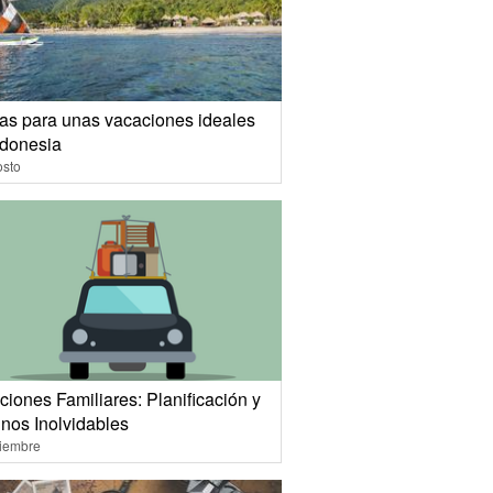
eas para unas vacaciones ideales
ndonesia
osto
iones Familiares: Planificación y
inos Inolvidables
ciembre