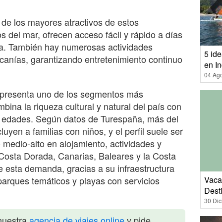
 de los mayores atractivos de estos
 del mar, ofrecen acceso fácil y rápido a días
ica. También hay numerosas actividades
5 id
rcanías, garantizando entretenimiento continuo
en I
04 Ag
representa uno de los segmentos más
bina la riqueza cultural y natural del país con
s edades. Según datos de Turespaña, más del
uyen a familias con niños, y el perfil suele ser
 medio-alto en alojamiento, actividades y
Costa Dorada, Canarias, Baleares y la Costa
e esta demanda, gracias a su infraestructura
Vacac
 parques temáticos y playas con servicios
Dest
30 Di
nuestra
agencia de viajes online
y pide