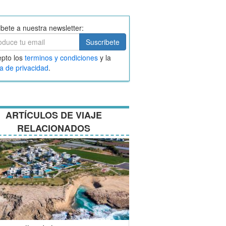
ibete a nuestra newsletter:
ibete
Suscribete
ar
pto los
terminos y condiciones
y la
nos
ca de privacidad
.
ciones
ARTÍCULOS DE VIAJE
RELACIONADOS