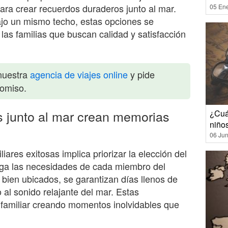
ra crear recuerdos duraderos junto al mar.
05 En
ajo un mismo techo, estas opciones se
las familias que buscan calidad y satisfacción
nuestra
agencia de viajes online
y pide
romiso.
s junto al mar crean memorias
¿Cuál
niño
06 Jun
ares exitosas implica priorizar la elección del
faga las necesidades de cada miembro del
 bien ubicados, se garantizan días llenos de
o al sonido relajante del mar. Estas
 familiar creando momentos inolvidables que