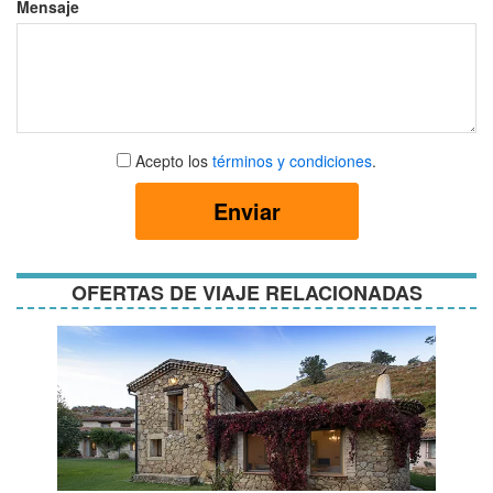
Mensaje
Aceptar
Acepto los
términos y condiciones
.
términos
y
Enviar
condiciones
OFERTAS DE VIAJE RELACIONADAS