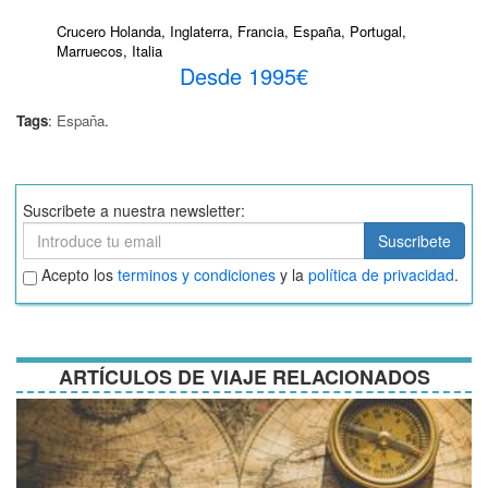
Crucero Holanda, Inglaterra, Francia, España, Portugal,
Marruecos, Italia
Desde 1995€
Tags
:
España
.
Suscribete a nuestra newsletter:
Suscribete
Suscribete
Aceptar
Acepto los
terminos y condiciones
y la
política de privacidad
.
términos
y
condiciones
ARTÍCULOS DE VIAJE RELACIONADOS