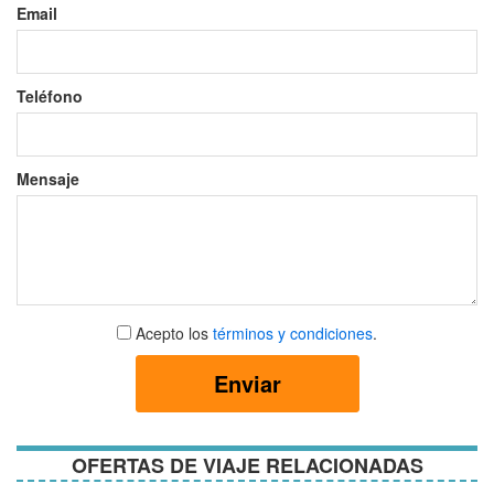
Email
Teléfono
Mensaje
Aceptar
Acepto los
términos y condiciones
.
términos
y
Enviar
condiciones
OFERTAS DE VIAJE RELACIONADAS