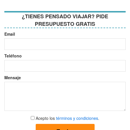
¿TIENES PENSADO VIAJAR? PIDE
PRESUPUESTO GRATIS
Email
Teléfono
Mensaje
Aceptar
Acepto los
términos y condiciones
.
términos
y