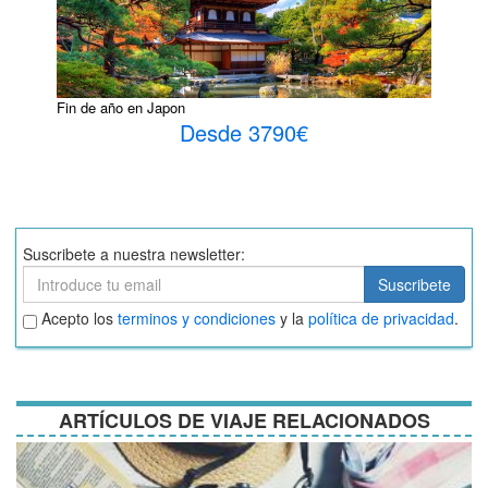
Fin de año en Japon
Desde 3790€
Suscribete a nuestra newsletter:
Suscribete
Suscribete
Aceptar
Acepto los
terminos y condiciones
y la
política de privacidad
.
términos
y
condiciones
ARTÍCULOS DE VIAJE RELACIONADOS