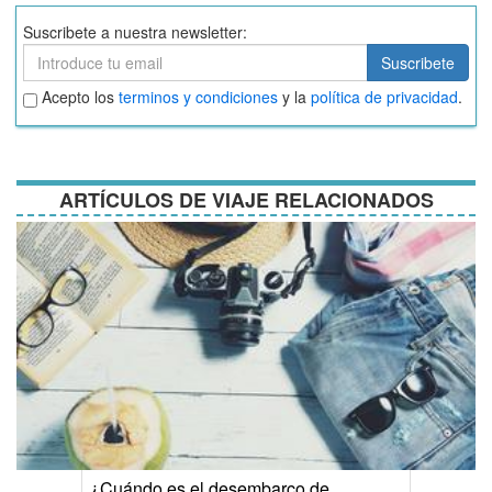
Suscribete a nuestra newsletter:
Suscribete
Suscribete
Aceptar
Acepto los
terminos y condiciones
y la
política de privacidad
.
términos
y
condiciones
ARTÍCULOS DE VIAJE RELACIONADOS
¿Cuándo es el desembarco de