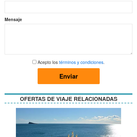
Mensaje
Aceptar
Acepto los
términos y condiciones
.
términos
y
Enviar
condiciones
OFERTAS DE VIAJE RELACIONADAS