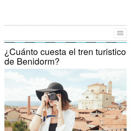
Camb
Naveg
¿Cuánto cuesta el tren turistico
de Benidorm?