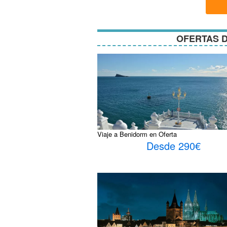
condici
OFERTAS D
Viaje a Benidorm en Oferta
Desde 290€