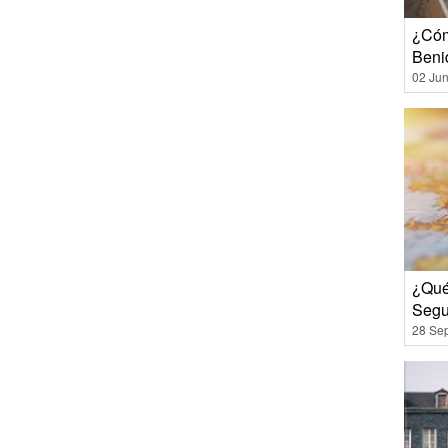
¿Cóm
Beni
02 Jun
¿Qué
Segu
28 Se