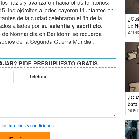
los nazis y avanzaron hacia otros territorios.
, los ejércitos aliados cayeron triunfantes en
antes de la ciudad celebraron el fin de la
¿Cuá
dados aliados por
.
su valentía y sacrificio
de N
27 Feb
o de Normandía en Benidorm se recuerda
isodios de la Segunda Guerra Mundial.
AJAR? PIDE PRESUPUESTO GRATIS
Teléfono
¿Cuá
bata
29 Feb
 los
términos y condiciones
.