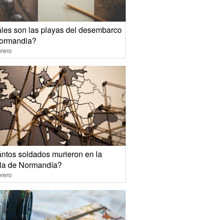
les son las playas del desembarco
ormandia?
rero
ntos soldados murieron en la
lla de Normandía?
rero