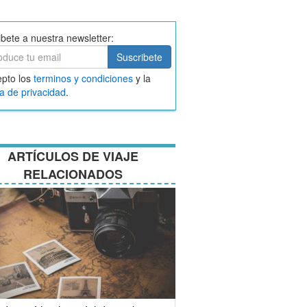
ibete a nuestra newsletter:
ibete
Suscribete
ar
pto los
terminos y condiciones
y la
nos
ca de privacidad
.
ciones
ARTÍCULOS DE VIAJE
RELACIONADOS