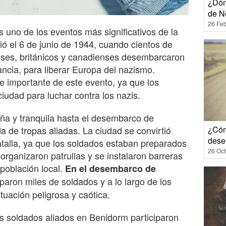
¿Dón
de N
26 Feb
uno de los eventos más significativos de la
ó el 6 de junio de 1944, cuando cientos de
ses, británicos y canadienses desembarcaron
ncia, para liberar Europa del nazismo.
e importante de este evento, ya que los
udad para luchar contra los nazis.
a y tranquila hasta el desembarco de
a de tropas aliadas. La ciudad se convirtió
¿Cóm
dese
alla, ya que los soldados estaban preparados
26 Oct
 organizaron patrullas y se instalaron barreras
 población local.
En el desembarco de
aron miles de soldados y a lo largo de los
tuación peligrosa y caótica.
los soldados aliados en Benidorm participaron