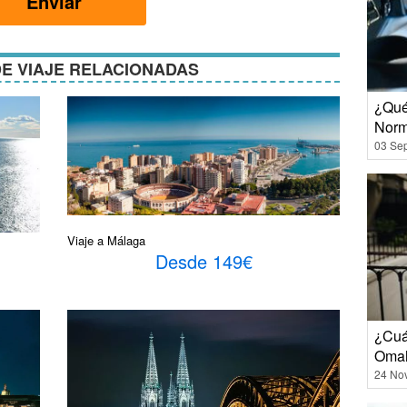
Enviar
ones
E VIAJE RELACIONADAS
¿Qué
Norm
03 Se
Viaje a Málaga
Desde 149€
¿Cuá
Oma
24 No