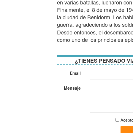
en varias batallas, lucharon con 
Finalmente, el 8 de mayo de 1945
la ciudad de Benidorm. Los habit
guerra, agradeciendo a los sol
Desde entonces, el desembarc
como uno de los principales ep
¿TIENES PENSADO VI
Email
Mensaje
Aceptar
Acepto
términos
y