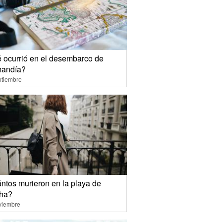
 ocurrió en el desembarco de
andía?
ptiembre
ntos murieron en la playa de
ha?
viembre