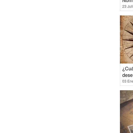
Norm
23 Jul
¿Cuál
dese
03 En