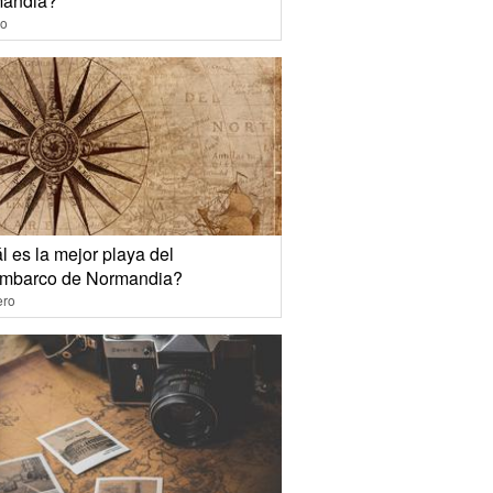
andia?
io
 es la mejor playa del
mbarco de Normandia?
ero