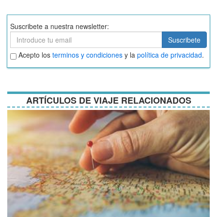
Suscribete a nuestra newsletter:
Suscribete
Suscribete
Aceptar
Acepto los
terminos y condiciones
y la
política de privacidad
.
términos
y
condiciones
ARTÍCULOS DE VIAJE RELACIONADOS