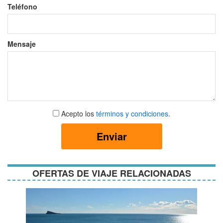
Teléfono
Mensaje
Aceptar
Acepto los
términos y condiciones
.
términos
y
Enviar
condiciones
OFERTAS DE VIAJE RELACIONADAS