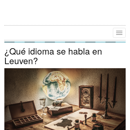
Camb
Naveg
¿Qué idioma se habla en
Leuven?