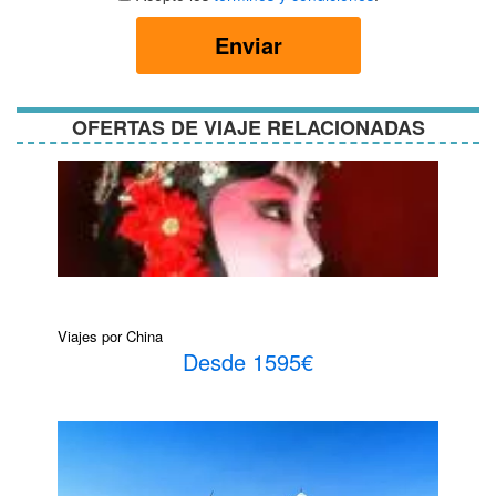
términos
y
Enviar
condiciones
OFERTAS DE VIAJE RELACIONADAS
Viajes por China
Desde 1595€