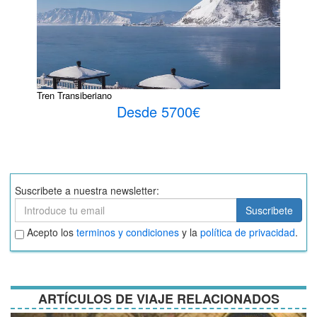
Tren Transiberiano
Desde 5700€
Suscribete a nuestra newsletter:
Suscribete
Suscribete
Aceptar
Acepto los
terminos y condiciones
y la
política de privacidad
.
términos
y
condiciones
ARTÍCULOS DE VIAJE RELACIONADOS