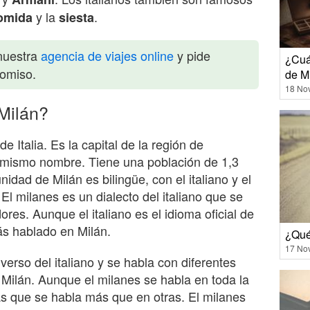
y la
.
omida
siesta
nuestra
agencia de viajes online
y pide
¿Cuá
romiso.
de Mi
18 No
 Milán?
e Italia. Es la capital de la región de
l mismo nombre. Tiene una población de 1,3
idad de Milán es bilingüe, con el italiano y el
El milanes es un dialecto del italiano que se
ores. Aunque el italiano es el idioma oficial de
más hablado en Milán.
¿Qué
17 No
verso del italiano y se habla con diferentes
 Milán. Aunque el milanes se habla en toda la
s que se habla más que en otras. El milanes