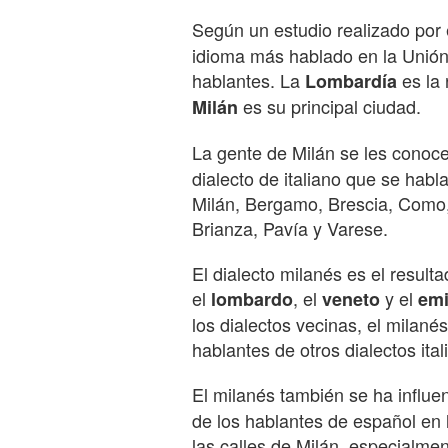
Según un estudio realizado por
idioma más hablado en la Unión
hablantes. La
es la 
Lombardía
es su principal ciudad.
Milán
La gente de Milán se les cono
dialecto de italiano que se habl
Milán, Bergamo, Brescia, Como
Brianza, Pavía y Varese.
El dialecto milanés es el result
el
, el
y el
lombardo
veneto
emi
los dialectos vecinas, el milané
hablantes de otros dialectos ital
El milanés también se ha influe
de los hablantes de español en
las calles de Milán, especialmen