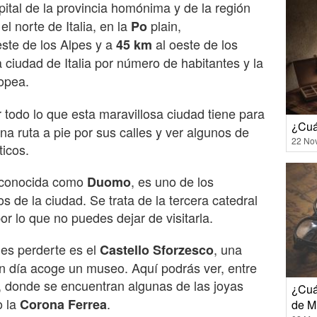
pital de la provincia homónima y de la región
l norte de Italia, en la
plain,
Po
este de los Alpes y a
al oeste de los
45 km
 ciudad de Italia por número de habitantes y la
opea.
 todo lo que esta maravillosa ciudad tiene para
¿Cuá
na ruta a pie por sus calles y ver algunos de
22 No
icos.
 conocida como
, es uno de los
Duomo
de la ciudad. Se trata de la tercera catedral
r lo que no puedes dejar de visitarla.
des perderte es el
, una
Castello Sforzesco
en día acoge un museo. Aquí podrás ver, entre
, donde se encuentran algunas de las joyas
¿Cuá
o la
.
Corona Ferrea
de M