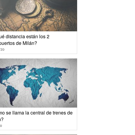
é distancia están los 2
puertos de Milán?
rzo
o se llama la central de trenes de
n?
io