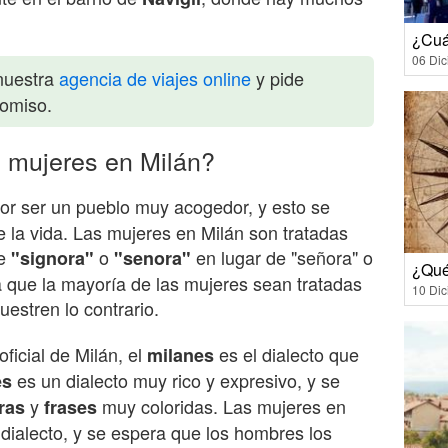
¿Cuá
06 Di
nuestra
agencia de viajes online
y pide
romiso.
s mujeres en Milán?
or ser un pueblo muy acogedor, y esto se
e la vida. Las mujeres en Milán son tratadas
ce
o
en lugar de "señora" o
"signora"
"senora"
¿Qué
que la mayoría de las mujeres sean tratadas
10 Di
estren lo contrario.
oficial de Milán, el
es el dialecto que
milanes
es un dialecto muy rico y expresivo, y se
es
y
muy coloridas. Las mujeres en
ras
frases
dialecto, y se espera que los hombres los