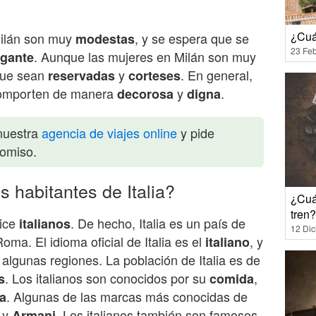
¿Cuá
Milán son muy
, y se espera que se
modestas
23 Feb
. Aunque las mujeres en Milán son muy
egante
que sean
y
. En general,
reservadas
corteses
comporten de manera
y
.
decorosa
digna
nuestra
agencia de viajes online
y pide
romiso.
s habitantes de Italia?
¿Cuá
tren?
dice
. De hecho, Italia es un país de
italianos
12 Di
oma. El idioma oficial de Italia es el
, y
italiano
algunas regiones. La población de Italia es de
. Los italianos son conocidos por su
,
s
comida
. Algunas de las marcas más conocidas de
ra
y
. Los italianos también son famosos
Armani