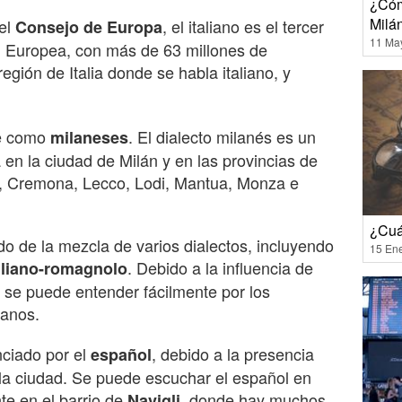
¿Cóm
Milá
 el
, el italiano es el tercer
Consejo de Europa
11 Ma
 Europea, con más de 63 millones de
región de Italia donde se habla italiano, y
ce como
. El dialecto milanés es un
milaneses
a en la ciudad de Milán y en las provincias de
, Cremona, Lecco, Lodi, Mantua, Monza e
¿Cuá
ado de la mezcla de varios dialectos, incluyendo
15 En
. Debido a la influencia de
liano-romagnolo
s se puede entender fácilmente por los
ianos.
nciado por el
, debido a la presencia
español
 la ciudad. Se puede escuchar el español en
te en el barrio de
, donde hay muchos
Navigli