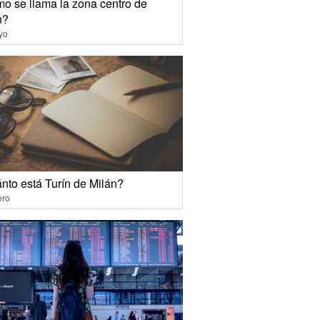
o se llama la zona centro de
n?
yo
nto está Turín de Milán?
ero