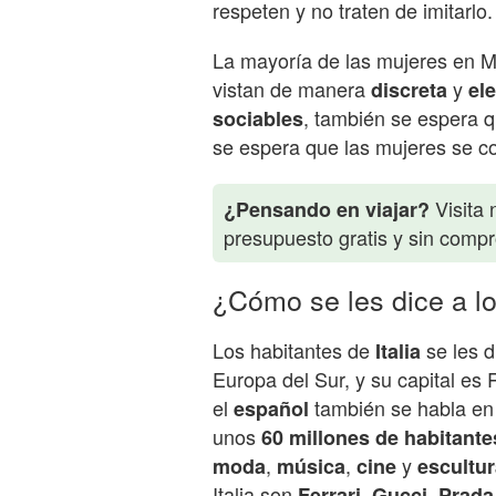
respeten y no traten de imitarlo.
La mayoría de las mujeres en 
vistan de manera
y
discreta
el
, también se espera 
sociables
se espera que las mujeres se 
Visita 
¿Pensando en viajar?
presupuesto gratis y sin comp
¿Cómo se les dice a lo
Los habitantes de
se les 
Italia
Europa del Sur, y su capital es R
el
también se habla en 
español
unos
60 millones de habitante
,
,
y
moda
música
cine
escultu
Italia son
,
,
Ferrari
Gucci
Prada