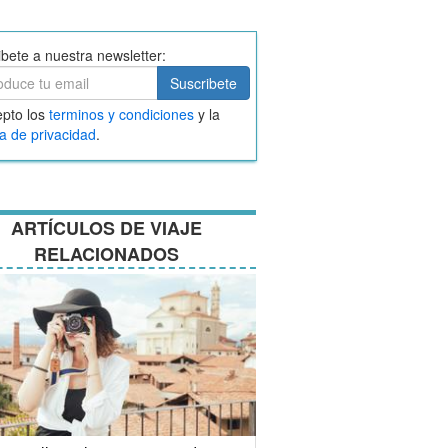
ibete a nuestra newsletter:
ibete
Suscribete
ar
pto los
terminos y condiciones
y la
nos
ca de privacidad
.
ciones
ARTÍCULOS DE VIAJE
RELACIONADOS