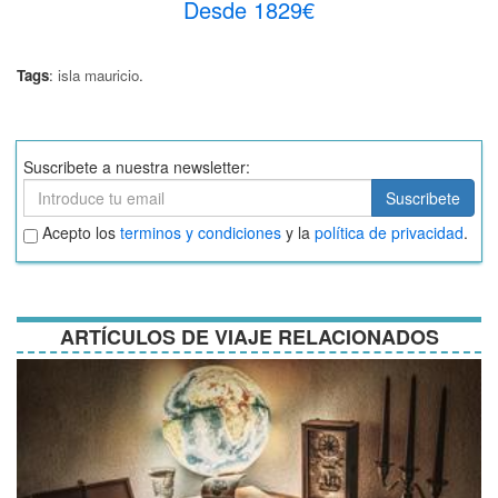
Desde 1829€
Tags
:
isla mauricio
.
Suscribete a nuestra newsletter:
Suscribete
Suscribete
Aceptar
Acepto los
terminos y condiciones
y la
política de privacidad
.
términos
y
condiciones
ARTÍCULOS DE VIAJE RELACIONADOS