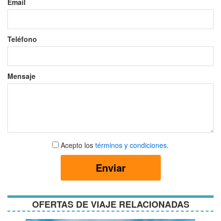
Email
Teléfono
Mensaje
Aceptar
Acepto los
términos y condiciones
.
términos
y
Enviar
condiciones
OFERTAS DE VIAJE RELACIONADAS