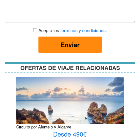
Aceptar
Acepto los
términos y condiciones
.
términos
y
Enviar
condiciones
OFERTAS DE VIAJE RELACIONADAS
Circuito por Alentejo y Algarve
Desde 490€