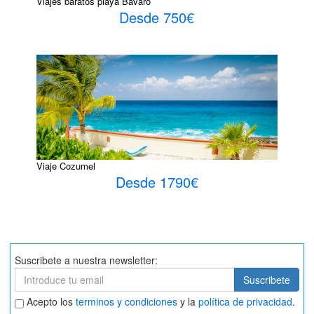
Viajes baratos playa Bavaro
Desde 750€
Viaje Cozumel
Desde 1790€
Suscribete a nuestra newsletter:
Suscribete
Suscribete
Aceptar
Acepto los
terminos y condiciones
y la
política de privacidad
.
términos