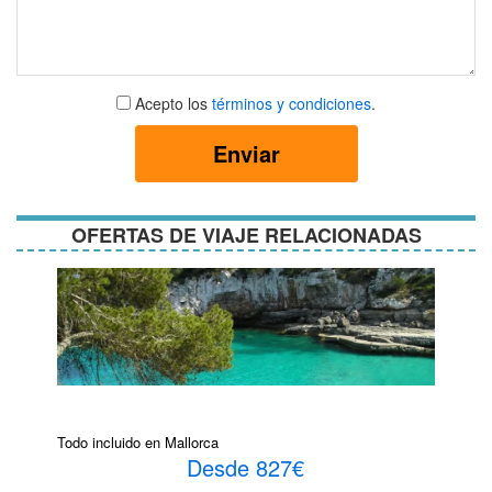
Aceptar
Acepto los
términos y condiciones
.
términos
y
Enviar
condiciones
OFERTAS DE VIAJE RELACIONADAS
Todo incluido en Mallorca
Desde 827€