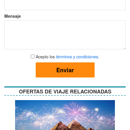
Mensaje
Aceptar
Acepto los
términos y condiciones
.
términos
y
Enviar
condiciones
OFERTAS DE VIAJE RELACIONADAS