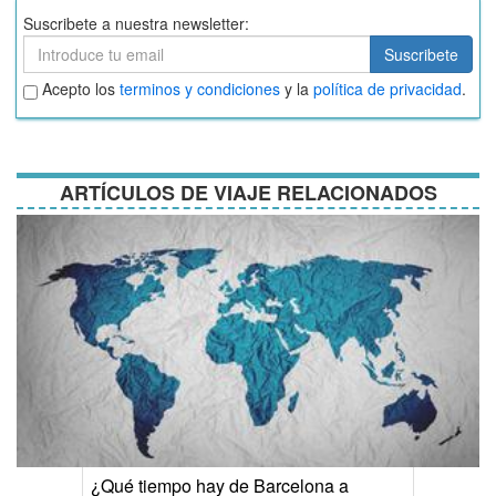
Suscribete a nuestra newsletter:
Suscribete
Suscribete
Aceptar
Acepto los
terminos y condiciones
y la
política de privacidad
.
términos
y
condiciones
ARTÍCULOS DE VIAJE RELACIONADOS
¿Qué tiempo hay de Barcelona a