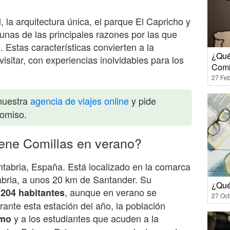
, la arquitectura única, el parque El Capricho y
gunas de las principales razones por las que
 Estas características convierten a la
¿Qué
visitar, con experiencias inolvidables para los
Comi
27 Feb
nuestra
agencia de viajes online
y pide
romiso.
iene Comillas en verano?
tabria, España. Está localizado en la comarca
abria, a unos 20 km de Santander. Su
¿Qué
, aunque en verano se
.204 habitantes
27 Oct
urante esta estación del año, la población
y a los estudiantes que acuden a la
smo