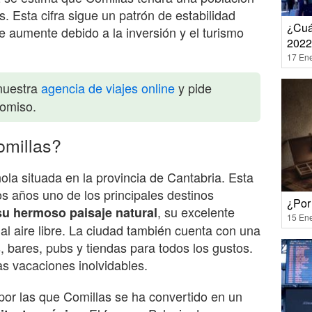
. Esta cifra sigue un patrón de estabilidad
¿Cuá
 aumente debido a la inversión y el turismo
2022
17 En
nuestra
agencia de viajes online
y pide
romiso.
omillas?
ola situada en la provincia de Cantabria. Esta
s años uno de los principales destinos
¿Por
, su excelente
su hermoso paisaje natural
15 En
al aire libre. La ciudad también cuenta con una
, bares, pubs y tiendas para todos los gustos.
as vacaciones inolvidables.
 por las que Comillas se ha convertido en un