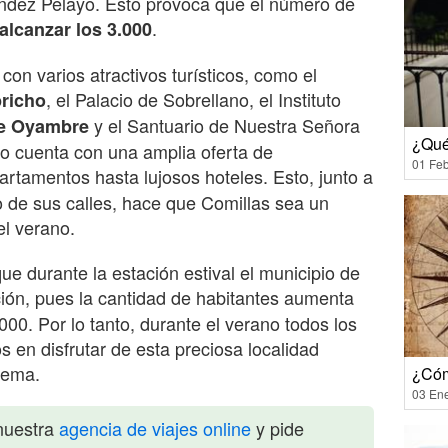
ndez Pelayo. Esto provoca que el número de
.
alcanzar los 3.000
con varios atractivos turísticos, como el
, el Palacio de Sobrellano, el Instituto
pricho
y el Santuario de Nuestra Señora
de Oyambre
¿Qué
io cuenta con una amplia oferta de
01 Feb
artamentos hasta lujosos hoteles. Esto, junto a
to de sus calles, hace que Comillas sea un
el verano.
que durante la estación estival el municipio de
ión, pues la cantidad de habitantes aumenta
0. Por lo tanto, durante el verano todos los
os en disfrutar de esta preciosa localidad
lema.
¿Cóm
03 En
nuestra
agencia de viajes online
y pide