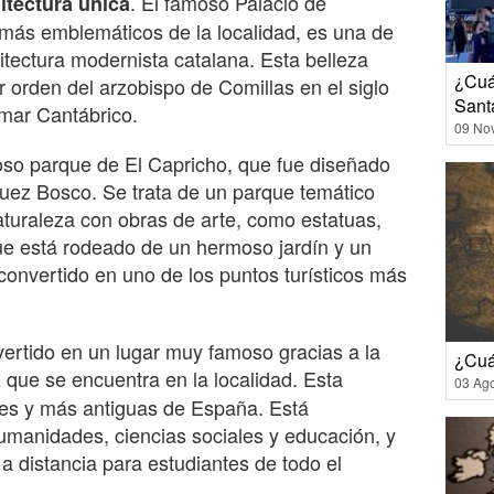
. El famoso Palacio de
itectura única
s más emblemáticos de la localidad, es una de
itectura modernista catalana. Esta belleza
¿Cuá
r orden del arzobispo de Comillas en el siglo
Sant
 mar Cantábrico.
09 No
so parque de El Capricho, que fue diseñado
quez Bosco. Se trata de un parque temático
turaleza con obras de arte, como estatuas,
e está rodeado de un hermoso jardín y un
onvertido en uno de los puntos turísticos más
ertido en un lugar muy famoso gracias a la
¿Cuá
que se encuentra en la localidad. Esta
a
03 Ag
res y más antiguas de España. Está
umanidades, ciencias sociales y educación, y
 distancia para estudiantes de todo el