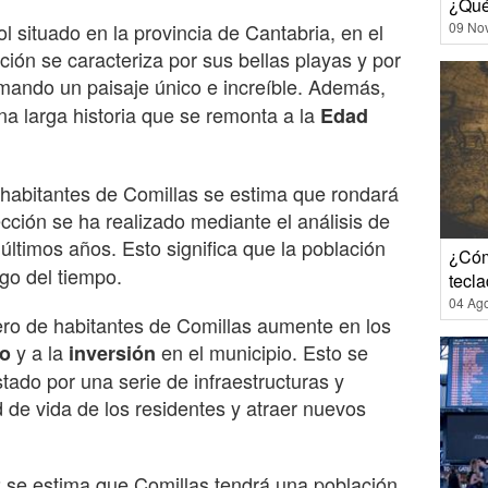
¿Qué
 situado en la provincia de Cantabria, en el
09 No
ión se caracteriza por sus bellas playas y por
rmando un paisaje único e increíble. Además,
na larga historia que se remonta a la
Edad
 habitantes de Comillas se estima que rondará
cción se ha realizado mediante el análisis de
últimos años. Esto significa que la población
¿Cóm
go del tiempo.
tecl
04 Ag
ro de habitantes de Comillas aumente en los
y a la
en el municipio. Esto se
mo
inversión
tado por una serie de infraestructuras y
d de vida de los residentes y atraer nuevos
2 se estima que Comillas tendrá una población