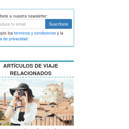
ibete a nuestra newsletter:
ibete
Suscribete
ar
pto los
terminos y condiciones
y la
nos
ca de privacidad
.
ciones
ARTÍCULOS DE VIAJE
RELACIONADOS