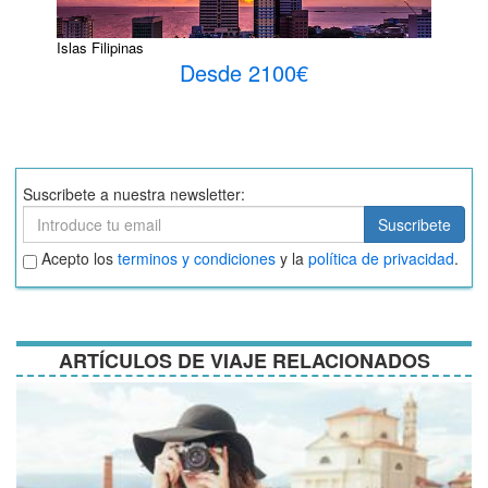
Islas Filipinas
Desde 2100€
Suscribete a nuestra newsletter:
Suscribete
Suscribete
Aceptar
Acepto los
terminos y condiciones
y la
política de privacidad
.
términos
y
condiciones
ARTÍCULOS DE VIAJE RELACIONADOS