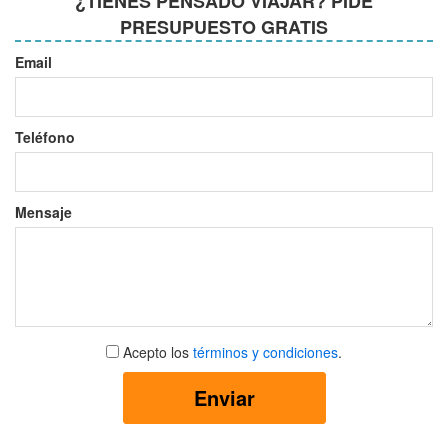
¿TIENES PENSADO VIAJAR? PIDE
PRESUPUESTO GRATIS
Email
Teléfono
Mensaje
Aceptar
Acepto los
términos y condiciones
.
términos
y
Enviar
condiciones