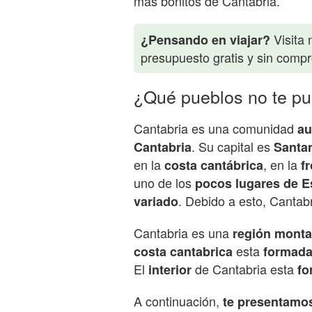
más bonitos de Cantabria.
Visita 
¿Pensando en viajar?
presupuesto gratis y sin comp
¿Qué pueblos no te pu
Cantabria es una comunidad
a
. Su capital es
Cantabria
Santa
en la
, en la
costa cantábrica
f
uno de los
pocos lugares de 
. Debido a esto, Cantab
variado
Cantabria es una
región
monta
esta
costa cantabrica
formad
El
de Cantabria esta
interior
fo
A continuación,
te presentamo