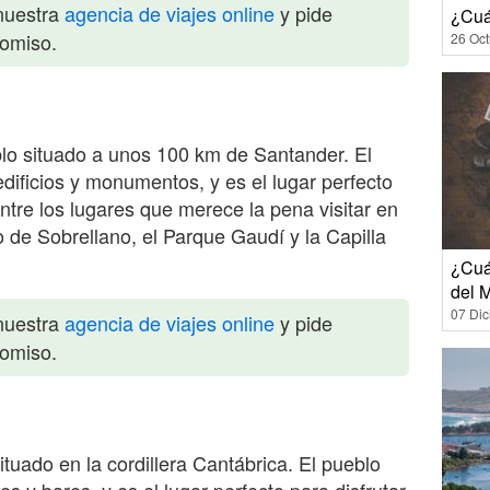
nuestra
agencia de viajes online
y pide
¿Cuá
romiso.
26 Oct
lo situado a unos 100 km de Santander. El
dificios y monumentos, y es el lugar perfecto
tre los lugares que merece la pena visitar en
o de Sobrellano, el Parque Gaudí y la Capilla
¿Cuá
del 
07 Di
nuestra
agencia de viajes online
y pide
romiso.
tuado en la cordillera Cantábrica. El pueblo