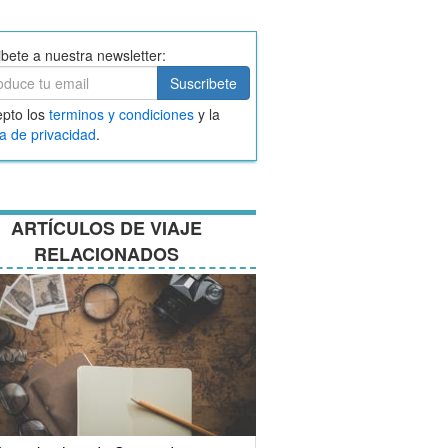
ibete a nuestra newsletter:
ibete
Suscribete
ar
pto los
terminos y condiciones
y la
nos
ca de privacidad
.
ciones
ARTÍCULOS DE VIAJE
RELACIONADOS