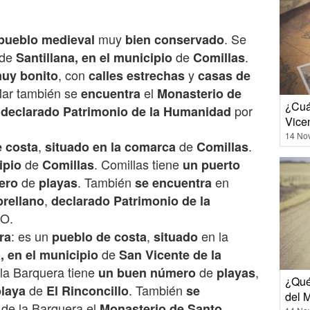
muy
. Se
pueblo
medieval
bien conservado
de
de
.
Santillana, en el municipio
Comillas
, con
y
uy
bonito
calles estrechas
casas de
 Mar también se
el
encuentra
Monasterio de
¿Cuá
,
por
declarado Patrimonio de la Humanidad
Vice
14 No
,
de
.
e
costa
situado
en la comarca
Comillas
de
. Comillas tiene
ipio
Comillas
un puerto
de
. También
en
ero
playas
se encuentra
,
brellano
declarado Patrimonio de la
O.
: es un
,
en la
ra
pueblo
de
costa
situado
de
 en el municipio
San Vicente de la
 la Barquera tiene
de
,
un buen número
playas
¿Qué
de
. También
playa
El Rinconcillo
se
del 
de la Barquera el
Monasterio de Santo