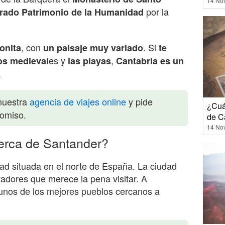
14 No
por la
rado Patrimonio de la Humanidad
, con
. Si
onita
un paisaje
muy variado
te
es y
,
os
medieval
las playas
Cantabria
es un
.
nuestra
agencia de viajes online
y pide
¿Cuá
romiso.
de C
14 No
cerca de Santander?
d situada en el norte de España. La ciudad
adores que merece la pena visitar. A
unos de los mejores pueblos cercanos a