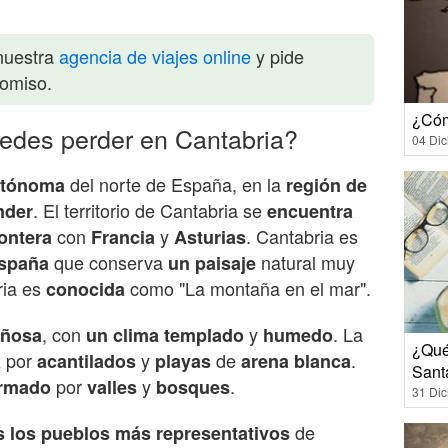
nuestra
agencia de viajes online
y pide
romiso.
¿Cóm
edes perder en Cantabria?
04 Di
del norte de España, en la
utónoma
región de
. El territorio de Cantabria se
nder
encuentra
con
y
. Cantabria es
rontera
Francia
Asturias
que conserva
natural muy
España
un paisaje
ria es
como "La montaña en el mar".
conocida
, con
y
. La
ñosa
un clima
templado
humedo
¿Qué
por
y
de
.
a
acantilados
playas
arena
blanca
Sant
por
y
.
rmado
valles
bosques
31 Di
de
s
los pueblos
más
representativos