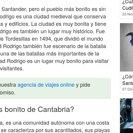
¿Cuá
Cudi
Santander, pero el pueblo más bonito es sin
23 No
odrigo es una ciudad medieval que conserva
 y edificios. La ciudad es muy bonita y tiene
rigo es también un lugar muy histórico. Fue
de Tordesillas en 1494, que dividió el mundo
 Rodrigo también fue escenario de la batalla
 una de las batallas más importantes de la
d Rodrigo es un lugar muy bonito para visitar
visitantes.
¿Cóm
Sant
nuestra
agencia de viajes online
y pide
07 Di
romiso.
s bonito de Cantabria?
aña, es una comunidad autónoma con una costa
 se caracteriza por sus acantilados, sus playas