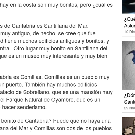
hay en la costa son muy bonitos, pero ¿cuál es
¿Qué
 de Cantabria es Santillana del Mar.
Astu
10 Di
 muy antiguo, de hecho, se cree que fue
d tiene muchos edificios antiguos y bonitos, y
tral. Otro lugar muy bonito en Santillana del
 que es un museo muy interesante y muy bien
abria es Comillas. Comillas es un pueblo muy
 un puerto. También hay muchos edificios
Palacio de Sobrellano, que es una mansión muy
¿Dón
 del Parque Natural de Oyambre, que es un
Sant
o hacer senderismo.
29 No
s bonito de Cantabria? Puede que no haya una
llana del Mar y Comillas son dos de los pueblos