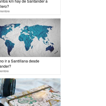
ntos km hay de Santander a
llero?
viembre
o ir a Santillana desde
ander?
ciembre