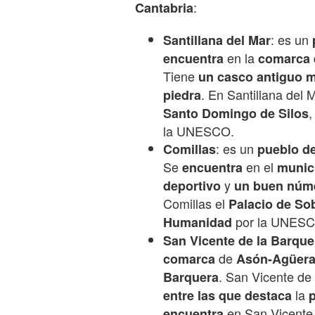
:
Cantabria
: es un
Santillana del Mar
en la
encuentra
comarca
Tiene
un casco antiguo
m
. En Santillana del
piedra
Santo Domingo de Silos
la UNESCO.
: es un
Comillas
pueblo
d
Se
en el
encuentra
munic
y
deportivo
un buen núm
Comillas el
Palacio de So
por la UNESC
Humanidad
San Vicente de la Barque
de
comarca
Asón-Agüera,
. San Vicente de
Barquera
la
entre las que destaca
en San Vicente 
encuentra