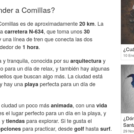
nder a Comillas?
y Comillas es de aproximadamente
. La
20 km
la
, que toma unos
carretera N-634
30
una línea de tren que conecta las dos
rededor de
.
1 hora
¿Cuá
10 En
 y tranquila, conocida por su
y
arquitectura
cto para un día de relax, y también hay algunas
ellos que buscan algo más. La ciudad está
 y hay una
perfecta para un día de
playa
a ciudad un poco más
, con una
animada
vida
 el lugar perfecto para un día en la playa, y
¿Dón
y
para explorar. Si te gusta el
s
tiendas
Sant
para practicar, desde
hasta
.
opciones
golf
surf
29 No