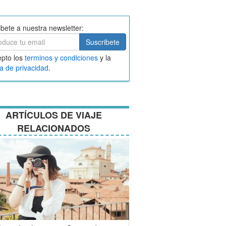
ibete a nuestra newsletter:
ibete
Suscribete
ar
pto los
terminos y condiciones
y la
nos
ca de privacidad
.
ciones
ARTÍCULOS DE VIAJE
RELACIONADOS