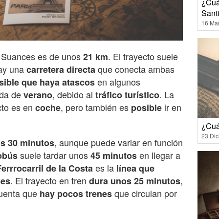
¿Cuá
Sant
16 Ma
a Suances es de unos
. El trayecto suele
21 km
hay una
que conecta ambas
carretera directa
en algunos
sible que haya atascos
ada de
, debido al
. La
verano
tráfico turístico
cto es en
, pero también es
ir en
coche
posible
¿Cuá
23 Di
, aunque puede variar en función
os 30 minutos
suele tardar unos
en llegar a
obús
45 minutos
es la
Ferrrocarril de la Costa
línea que
. El trayecto en tren
,
ces
dura unos 25 minutos
cuenta que
que circulan por
hay pocos trenes