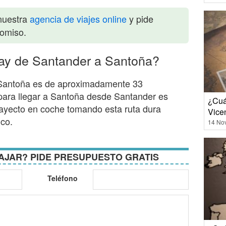
nuestra
agencia de viajes online
y pide
romiso.
ay de Santander a Santoña?
y Santoña es de aproximadamente 33
 para llegar a Santoña desde Santander es
¿Cuá
rayecto en coche tomando esta ruta dura
Vice
ico.
14 No
AJAR? PIDE PRESUPUESTO GRATIS
Teléfono