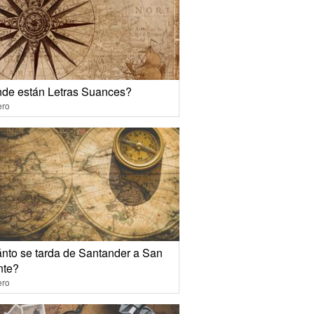
de están Letras Suances?
ero
nto se tarda de Santander a San
nte?
ero