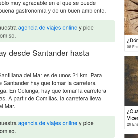
blo muy agradable en el que se puede
la buena gastronomía y de un buen ambiente.
nuestra
agencia de viajes online
y pide
romiso.
¿Dón
08 En
ay desde Santander hasta
Santillana del Mar es de unos 21 km. Para
de Santander hay que tomar la carretera
ga. En Colunga, hay que tomar la carretera
s. A partir de Comillas, la carretera lleva
el Mar.
¿Cuá
Vice
nuestra
agencia de viajes online
y pide
29 En
romiso.