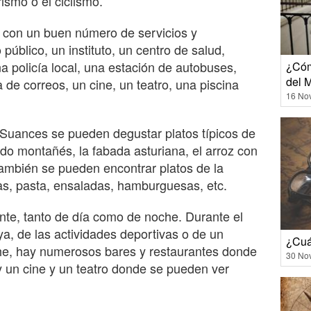
ismo o el ciclismo.
 con un buen número de servicios y
úblico, un instituto, un centro de salud,
a policía local, una estación de autobuses,
¿Cóm
del 
a de correos, un cine, un teatro, una piscina
16 No
 Suances se pueden degustar platos típicos de
ido montañés, la fabada asturiana, el arroz con
ambién se pueden encontrar platos de la
as, pasta, ensaladas, hamburguesas, etc.
te, tanto de día como de noche. Durante el
aya, de las actividades deportivas o de un
¿Cuá
che, hay numerosos bares y restaurantes donde
30 No
y un cine y un teatro donde se pueden ver