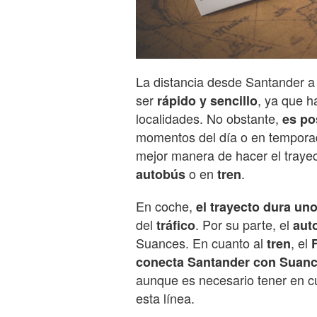
La distancia desde Santander 
ser
, ya que 
rápido y sencillo
localidades. No obstante,
es po
momentos del día o en tempor
mejor manera de hacer el traye
o en
.
autobús
tren
En coche,
el trayecto dura un
del
. Por su parte, el
tráfico
aut
Suances. En cuanto al
, el
tren
conecta Santander con Suan
aunque es necesario tener en 
esta línea.