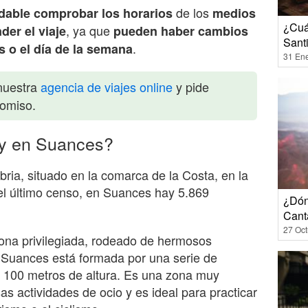
de los
dable
comprobar los horarios
medios
¿Cuá
, ya que
er el viaje
pueden haber cambios
Sant
.
es o el día de la semana
31 En
nuestra
agencia de viajes online
y pide
romiso.
y en Suances?
ia, situado en la comarca de la Costa, en la
el último censo, en Suances hay 5.869
¿Dón
Cant
27 Oct
ona privilegiada, rodeado de hermosos
e Suances está formada por una serie de
s 100 metros de altura. Es una zona muy
as actividades de ocio y es ideal para practicar