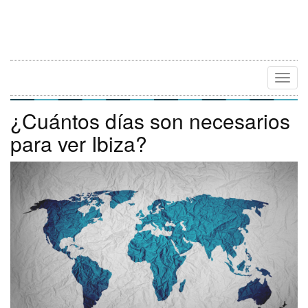
Camb
Naveg
¿Cuántos días son necesarios
para ver Ibiza?