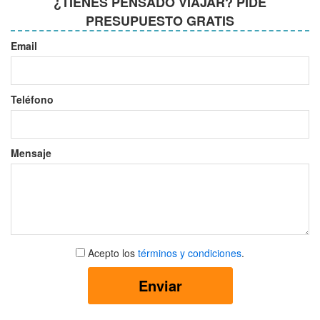
¿TIENES PENSADO VIAJAR? PIDE
PRESUPUESTO GRATIS
Email
Teléfono
Mensaje
Aceptar
Acepto los
términos y condiciones
.
términos
y
Enviar
condiciones