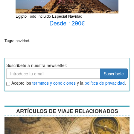
Egipto Todo Incluido Especial Navidad
Desde 1290€
Tags
:
navidad
.
Suscribete a nuestra newsletter:
Suscribete
Suscribete
Aceptar
Acepto los
terminos y condiciones
y la
política de privacidad
.
términos
y
condiciones
ARTÍCULOS DE VIAJE RELACIONADOS