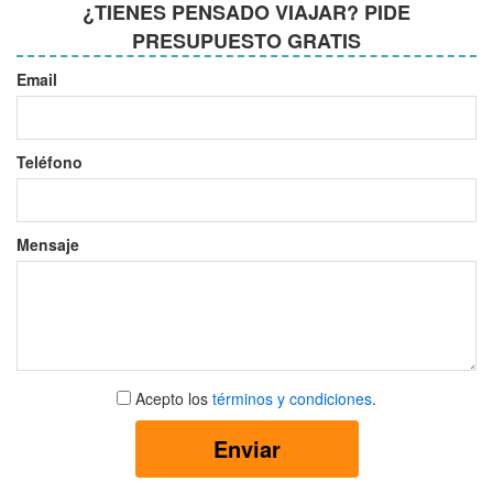
¿TIENES PENSADO VIAJAR? PIDE
PRESUPUESTO GRATIS
Email
Teléfono
Mensaje
Aceptar
Acepto los
términos y condiciones
.
términos
y
Enviar
condiciones