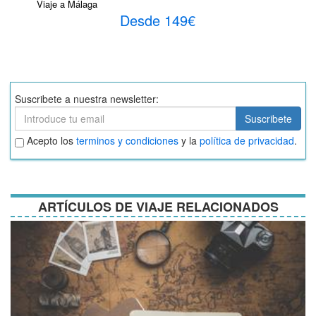
Viaje a Málaga
Desde 149€
Suscribete a nuestra newsletter:
Suscribete
Suscribete
Aceptar
Acepto los
terminos y condiciones
y la
política de privacidad
.
términos
y
condiciones
ARTÍCULOS DE VIAJE RELACIONADOS