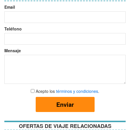
Email
Teléfono
Mensaje
Aceptar
Acepto los
términos y condiciones
.
términos
y
Enviar
condiciones
OFERTAS DE VIAJE RELACIONADAS