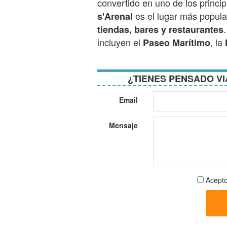
convertido en uno de los princip
es el lugar más popula
s'Arenal
tiendas, bares y restaurantes
incluyen el
, la
Paseo Marítimo
¿TIENES PENSADO VI
Email
Mensaje
Aceptar
Acepto
términos
y
condici