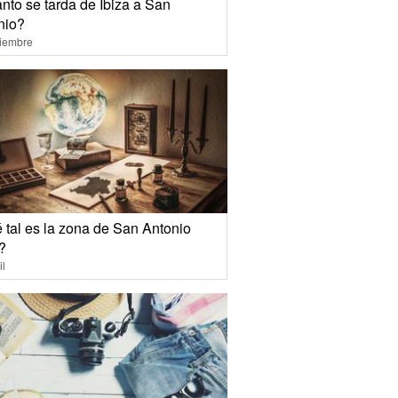
nto se tarda de Ibiza a San
nio?
ciembre
 tal es la zona de San Antonio
?
il