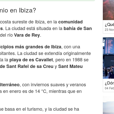
io en Ibiza?
costa sureste de Ibiza, en la
comunidad
¿Qué
. La ciudad está situada en la
es
bahía de San
23 No
del río
.
Vara de Rey
, con una
cipios más grandes de Ibiza
itantes. La ciudad se extendía originalmente
ta la
, pero en 1988 se
playa de es Cavallet
y
 de Sant Rafel de sa Creu
Sant Mateu
¿Dón
, con inviernos suaves y veranos
iterráneo
04 Feb
a en enero es de 14 °C, mientras que en
e basa en el turismo, y la ciudad se ha