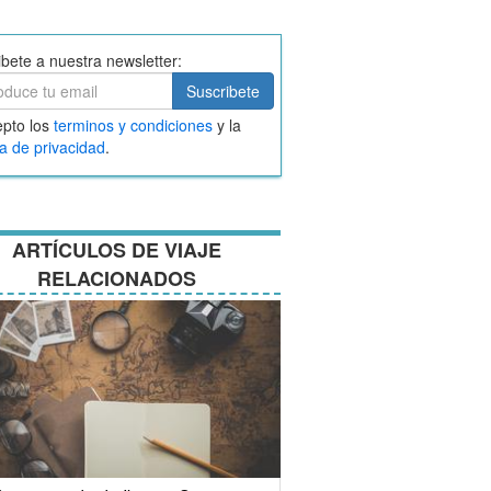
ibete a nuestra newsletter:
ibete
Suscribete
ar
pto los
terminos y condiciones
y la
nos
ca de privacidad
.
ciones
ARTÍCULOS DE VIAJE
RELACIONADOS