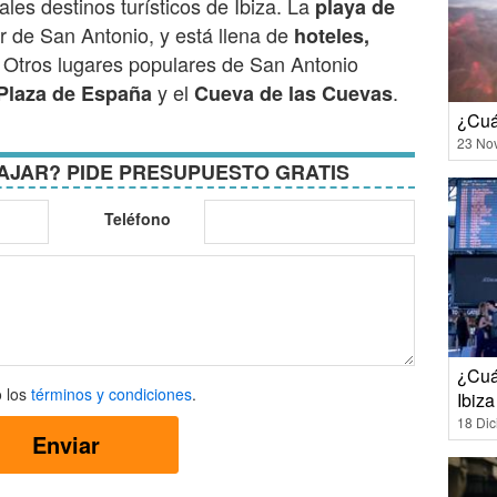
ales destinos turísticos de Ibiza. La
playa de
r de San Antonio, y está llena de
hoteles,
. Otros lugares populares de San Antonio
y el
.
Plaza de España
Cueva de las Cuevas
¿Cuán
23 No
AJAR? PIDE PRESUPUESTO GRATIS
Teléfono
¿Cuán
 los
términos y condiciones
.
Ibiz
18 Di
Enviar
ones