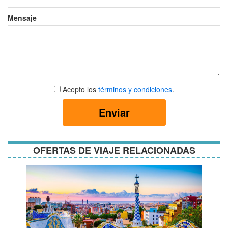
Mensaje
Aceptar
Acepto los
términos y condiciones
.
términos
y
Enviar
condiciones
OFERTAS DE VIAJE RELACIONADAS