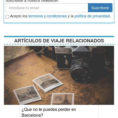
Suscribete a nuestra newsletter:
Suscribete
Suscribete
Aceptar
Acepto los
terminos y condiciones
y la
política de privacidad
.
términos
y
condiciones
ARTÍCULOS DE VIAJE RELACIONADOS
¿Que no te puedes perder en
Barcelona?