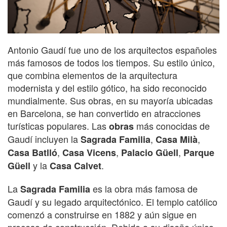
Antonio Gaudí fue uno de los arquitectos españoles
más famosos de todos los tiempos. Su estilo único,
que combina elementos de la arquitectura
modernista y del estilo gótico, ha sido reconocido
mundialmente. Sus obras, en su mayoría ubicadas
en Barcelona, ​​se han convertido en atracciones
turísticas populares. Las
más conocidas de
obras
Gaudí incluyen la
,
,
Sagrada Familia
Casa Milà
,
,
,
Casa Batlló
Casa Vicens
Palacio Güell
Parque
y la
.
Güell
Casa Calvet
La
es la obra más famosa de
Sagrada Familia
Gaudí y su legado arquitectónico. El templo católico
comenzó a construirse en 1882 y aún sigue en
proceso de construcción. Debido a su diseño único,