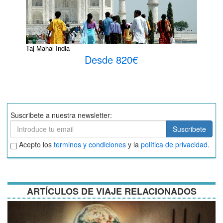
Taj Mahal India
Desde 820€
Suscribete a nuestra newsletter:
Suscribete
Suscribete
Aceptar
Acepto los
terminos y condiciones
y la
política de privacidad
.
términos
y
condiciones
ARTÍCULOS DE VIAJE RELACIONADOS