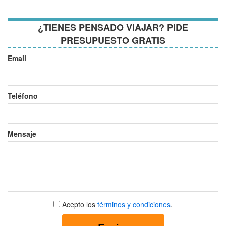
¿TIENES PENSADO VIAJAR? PIDE
PRESUPUESTO GRATIS
Email
Teléfono
Mensaje
Aceptar
Acepto los
términos y condiciones
.
términos
y