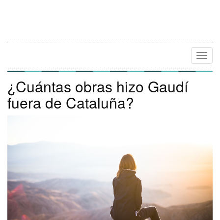
Camb
Naveg
¿Cuántas obras hizo Gaudí
fuera de Cataluña?