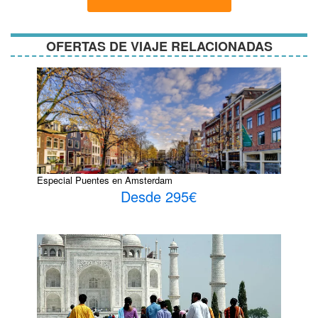
condiciones
OFERTAS DE VIAJE RELACIONADAS
Especial Puentes en Amsterdam
Desde 295€