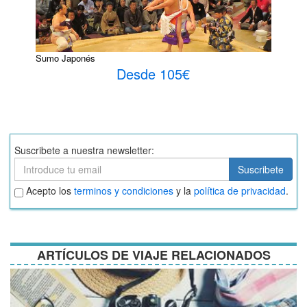
Sumo Japonés
Desde 105€
Suscribete a nuestra newsletter:
Suscribete
Suscribete
Aceptar
Acepto los
terminos y condiciones
y la
política de privacidad
.
términos
y
condiciones
ARTÍCULOS DE VIAJE RELACIONADOS