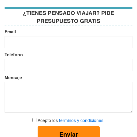
¿TIENES PENSADO VIAJAR? PIDE
PRESUPUESTO GRATIS
Email
Teléfono
Mensaje
Aceptar
Acepto los
términos y condiciones
.
términos
y
Enviar