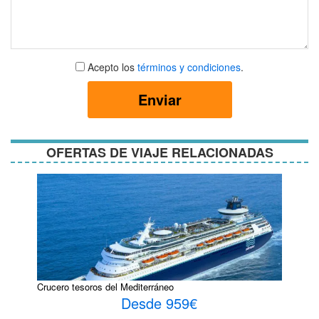
Aceptar
Acepto los
términos y condiciones
.
términos
y
Enviar
condiciones
OFERTAS DE VIAJE RELACIONADAS
Crucero tesoros del Mediterráneo
Desde 959€