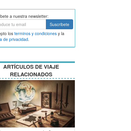
ibete a nuestra newsletter:
ibete
Suscribete
ar
pto los
terminos y condiciones
y la
nos
ca de privacidad
.
ciones
ARTÍCULOS DE VIAJE
RELACIONADOS