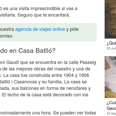
ó es una visita imprescindible si vas a
isitarla. Seguro que te encantará.
nuestra
agencia de viajes online
y pide
romiso.
¿Qué 
ido en Casa Batlló?
25 Jun
ni Gaudí que se encuentra en la calle Passeig
a de las mejores obras del maestro y una de
as. La casa fue construida entre 1904 y 1906
Batlló i Casanovas y su familia. La casa se
ulada, sus balcones en forma de nenúfares y
 El techo de la casa está decorado con los
¿Cuá
Gaud
aproximadamente una hora. Se pueden ver todas
20 Se