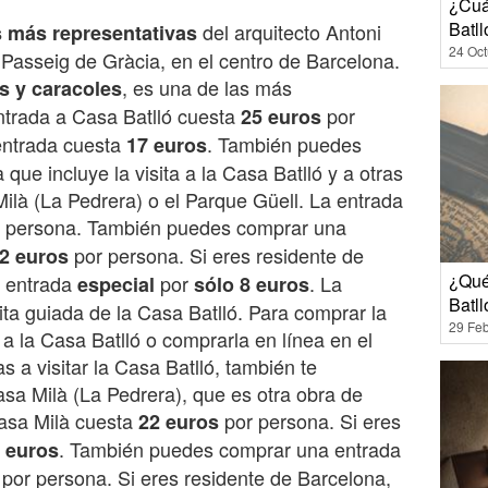
¿Cuá
Batll
del arquitecto Antoni
 más representativas
24 Oct
 Passeig de Gràcia, en el centro de Barcelona.
, es una de las más
s y caracoles
entrada a Casa Batlló cuesta
por
25 euros
 entrada cuesta
. También puedes
17 euros
ue incluye la visita a la Casa Batlló y a otras
là (La Pedrera) o el Parque Güell. La entrada
 persona. También puedes comprar una
por persona. Si eres residente de
2 euros
¿Qué 
a entrada
por
. La
especial
sólo 8 euros
Batl
ita guiada de la Casa Batlló. Para comprar la
29 Feb
a la Casa Batlló o comprarla en línea en el
as a visitar la Casa Batlló, también te
sa Milà (La Pedrera), que es otra obra de
Casa Milà cuesta
por persona. Si eres
22 euros
. También puedes comprar una entrada
 euros
por persona. Si eres residente de Barcelona,