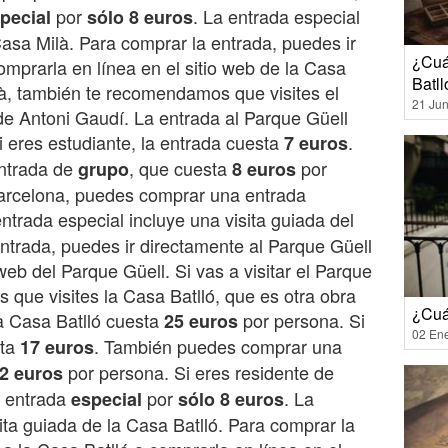
por
. La entrada especial
pecial
sólo 8 euros
Casa Milà. Para comprar la entrada, puedes ir
¿Cuá
omprarla en línea en el sitio web de la Casa
Batll
ilà, también te recomendamos que visites el
21 Jun
de Antoni Gaudí. La entrada al Parque Güell
 eres estudiante, la entrada cuesta
.
7 euros
ntrada de
, que cuesta
por
grupo
8 euros
Barcelona, puedes comprar una entrada
entrada especial incluye una visita guiada del
ntrada, puedes ir directamente al Parque Güell
web del Parque Güell. Si vas a visitar el Parque
que visites la Casa Batlló, que es otra obra
¿Cuán
a Casa Batlló cuesta
por persona. Si
25 euros
02 En
sta
. También puedes comprar una
17 euros
por persona. Si eres residente de
2 euros
a entrada
por
. La
especial
sólo 8 euros
ita guiada de la Casa Batlló. Para comprar la