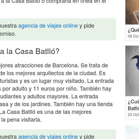
a la Casa Batlló o comprarla en línea en el
nuestra
agencia de viajes online
y pide
¿Qué
romiso.
06 Di
a la Casa Batlló?
jores atracciones de Barcelona. Se trata de
e los mejores arquitectos de la ciudad. Es
uristas y es un lugar muy visitado. La entrada
s por adulto y 11 euros por niño. También hay
tudiantes y adultos mayores. La entrada
¿Cuá
casa y de los jardines. También hay una tienda
Batll
 La Casa Batlló es una de las mejores
25 Oct
la pena visitarla.
nuestra
agencia de viajes online
y pide