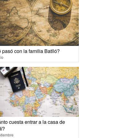
pasó con la familia Batlló?
io
nto cuesta entrar a la casa de
í?
ptiembre