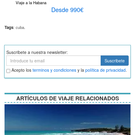
Viaje a la Habana
Desde 990€
Tags
:
cuba
.
Suscribete a nuestra newsletter:
Suscribete
Suscribete
Aceptar
Acepto los
terminos y condiciones
y la
política de privacidad
.
términos
y
condiciones
ARTÍCULOS DE VIAJE RELACIONADOS