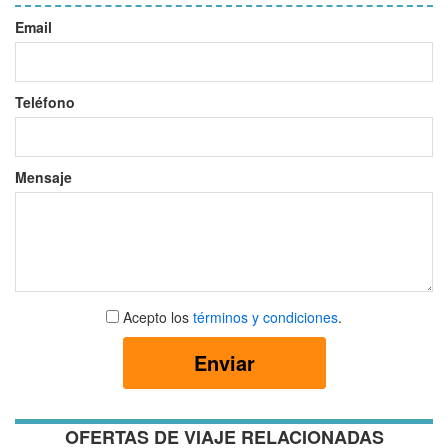
Email
Teléfono
Mensaje
Aceptar
Acepto los
términos y condiciones
.
términos
y
Enviar
condiciones
OFERTAS DE VIAJE RELACIONADAS