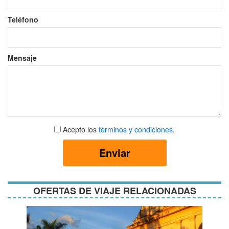
Teléfono
Mensaje
Aceptar
Acepto los
términos y condiciones
.
términos
y
Enviar
condiciones
OFERTAS DE VIAJE RELACIONADAS