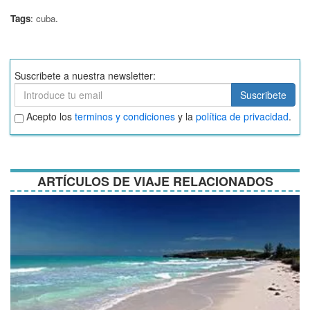
Tags
:
cuba
.
Suscribete a nuestra newsletter:
Suscribete
Suscribete
Aceptar
Acepto los
terminos y condiciones
y la
política de privacidad
.
términos
y
condiciones
ARTÍCULOS DE VIAJE RELACIONADOS