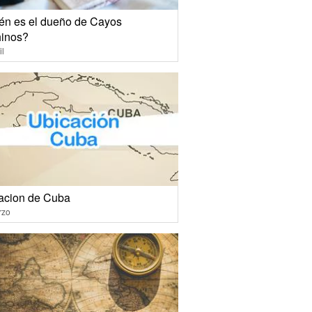
én es el dueño de Cayos
inos?
il
acion de Cuba
rzo