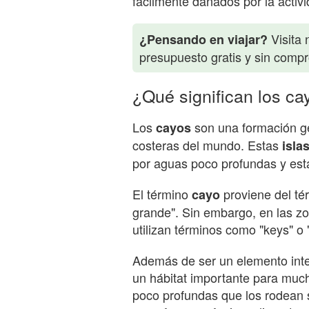
fácilmente dañados por la acti
Visita 
¿Pensando en viajar?
presupuesto gratis y sin comp
¿Qué significan los ca
Los
son una formación g
cayos
costeras del mundo. Estas
isla
por aguas poco profundas y está
El término
proviene del tér
cayo
grande". Sin embargo, en las zo
utilizan términos como "keys" o 
Además de ser un elemento inter
un hábitat importante para muc
poco profundas que los rodean s