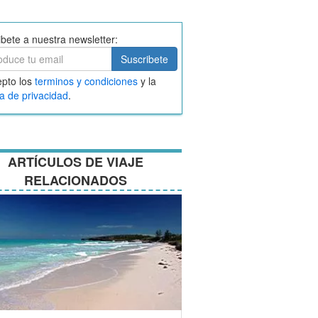
ibete a nuestra newsletter:
ibete
Suscribete
ar
pto los
terminos y condiciones
y la
nos
ca de privacidad
.
ciones
ARTÍCULOS DE VIAJE
RELACIONADOS