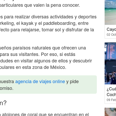
 particulares que valen la pena conocer.
 para realizar diversas actividades y deportes
keling, el kayak y el paddleboarding, entre
cto para relajarse, tomar sol y disfrutar de la
Cayo
02 Oct
eños paraísos naturales que ofrecen una
para sus visitantes. Por eso, si estás
des en visitar algunos de ellos y descubrir
pulares en esta zona de México.
nuestra
agencia de viajes online
y pide
romiso.
¿Cuá
Coch
09 Feb
en?
 atolones de coral que se encuentran en el