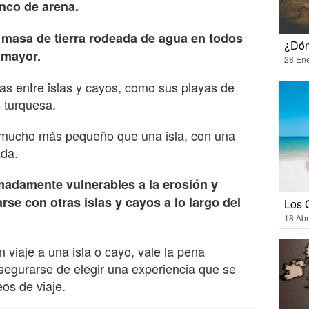
nco de arena.
a masa de tierra rodeada de agua en todos
¿Dón
 mayor.
28 En
as entre islas y cayos, como sus playas de
s turquesa.
 mucho más pequeño que una isla, con una
ada.
adamente vulnerables a la erosión y
se con otras islas y cayos a lo largo del
Los 
18 Abr
 viaje a una isla o cayo, vale la pena
asegurarse de elegir una experiencia que se
os de viaje.