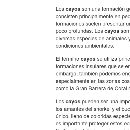
Los
son una formación ge
cayos
consisten principalmente en pe
formaciones suelen presentar un
poco profundas. Los
son 
cayos
diversas especies de animales y
condiciones ambientales.
El término
se utiliza prin
cayos
formaciones insulares que se en
embargo, también podemos enc
especialmente en las zonas cost
como la Gran Barrera de Coral d
Los
pueden ser una impor
cayos
los amantes del snorkel y el b
único, lleno de coloridas especi
es importante proteger estos e