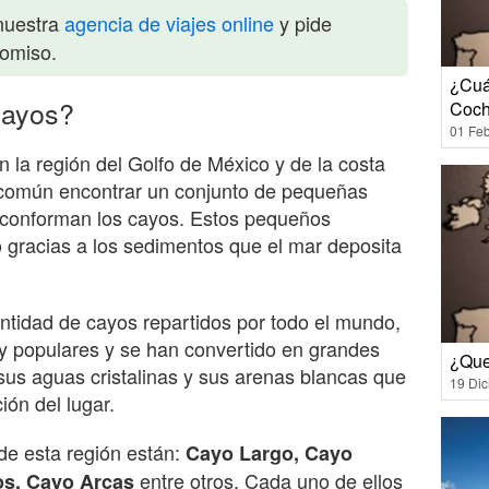
nuestra
agencia de viajes online
y pide
romiso.
¿Cuá
cayos?
Coch
01 Feb
n la región del Golfo de México y de la costa
 común encontrar un conjunto de pequeñas
e conforman los cayos. Estos pequeños
 gracias a los sedimentos que el mar deposita
ntidad de cayos repartidos por todo el mundo,
 populares y se han convertido en grandes
¿Que
 sus aguas cristalinas y sus arenas blancas que
19 Di
ión del lugar.
de esta región están:
Cayo Largo, Cayo
entre otros. Cada uno de ellos
os, Cayo Arcas