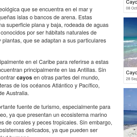
Cayo
ológica que se encuentra en el mar y
08 Oct
queñas islas o bancos de arena. Estas
a superficie plana y baja, rodeada de aguas
conocidos por ser hábitats naturales de
 plantas, que se adaptan a sus particulares
cipalmente en el Caribe para referirse a estas
cuentran principalmente en las Antillas. Sin
Cayo
ontrar
en otras partes del mundo,
cayos
28 Se
eras de los océanos Atlántico y Pacífico,
e Australia.
tante fuente de turismo, especialmente para
uceo, ya que presentan un ecosistema marino
es de corales y peces tropicales. Sin embargo,
cosistemas delicados, ya que pueden ser