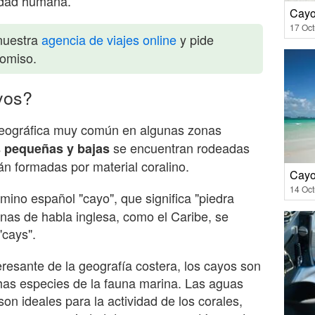
vidad humana.
Cayo
17 Oct
nuestra
agencia de viajes online
y pide
romiso.
yos?
eográfica muy común en algunas zonas
se encuentran rodeadas
s pequeñas y bajas
n formadas por material coralino.
Cayo
14 Oct
mino español "cayo", que significa "piedra
nas de habla inglesa, como el Caribe, se
"cays".
esante de la geografía costera, los cayos son
has especies de la fauna marina. Las aguas
on ideales para la actividad de los corales,