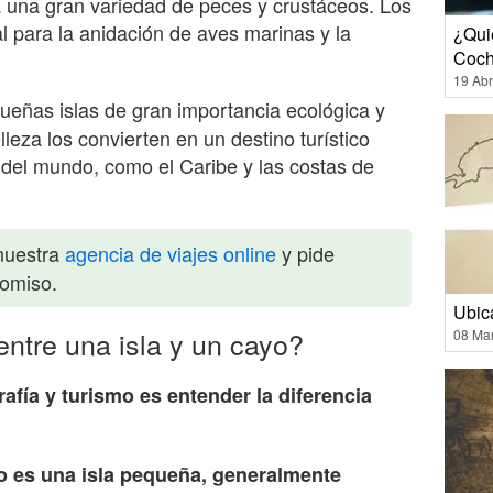
a una gran variedad de peces y crustáceos. Los
l para la anidación de aves marinas y la
¿Qui
Coch
19 Abr
eñas islas de gran importancia ecológica y
lleza los convierten en un destino turístico
 del mundo, como el Caribe y las costas de
nuestra
agencia de viajes online
y pide
romiso.
Ubic
entre una isla y un cayo?
08 Ma
fía y turismo es entender la diferencia
o es una isla pequeña, generalmente