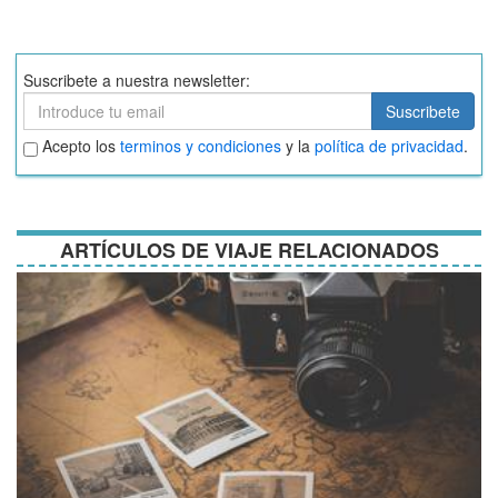
Suscribete a nuestra newsletter:
Suscribete
Suscribete
Aceptar
Acepto los
terminos y condiciones
y la
política de privacidad
.
términos
y
condiciones
ARTÍCULOS DE VIAJE RELACIONADOS