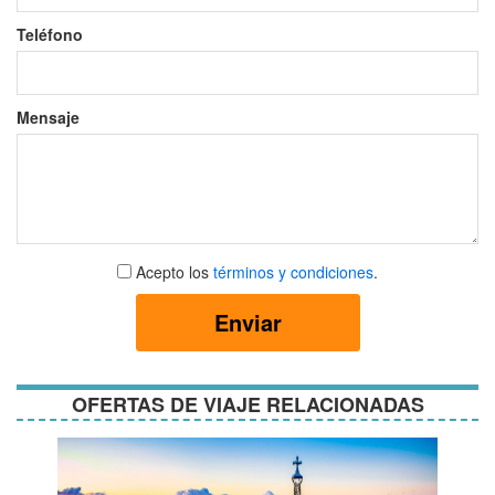
Teléfono
Mensaje
Aceptar
Acepto los
términos y condiciones
.
términos
y
Enviar
condiciones
OFERTAS DE VIAJE RELACIONADAS