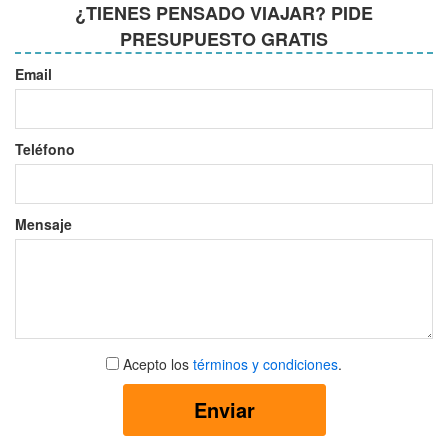
¿TIENES PENSADO VIAJAR? PIDE
PRESUPUESTO GRATIS
Email
Teléfono
Mensaje
Aceptar
Acepto los
términos y condiciones
.
términos
y
Enviar
condiciones