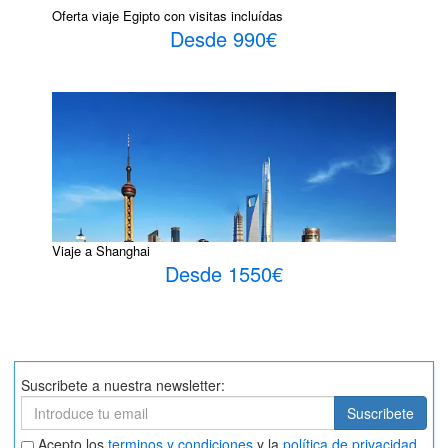
Oferta viaje Egipto con visitas incluídas
Desde 990€
Viaje a Shanghai
Desde 1550€
Suscribete a nuestra newsletter:
Suscribete
Suscribete
Aceptar
Acepto los
terminos y condiciones
y la
política de privacidad
.