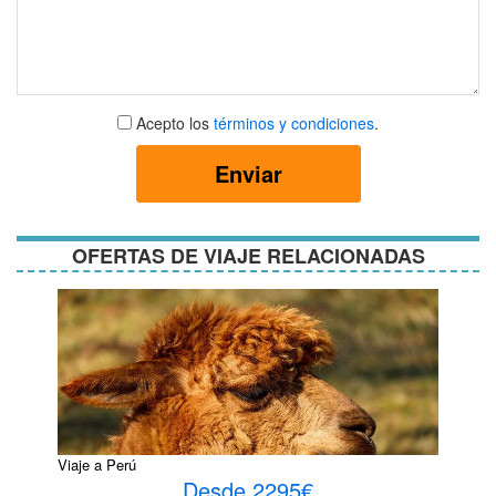
Aceptar
Acepto los
términos y condiciones
.
términos
y
Enviar
condiciones
OFERTAS DE VIAJE RELACIONADAS
Viaje a Perú
Desde 2295€