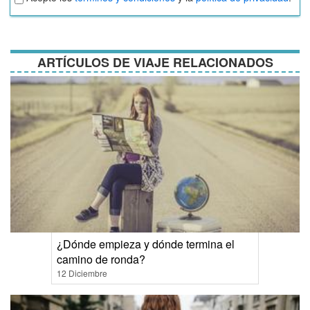
términos
y
condiciones
ARTÍCULOS DE VIAJE RELACIONADOS
¿Dónde empieza y dónde termina el
camino de ronda?
12 Diciembre