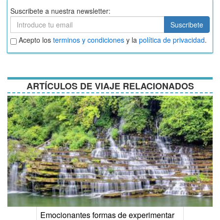
Suscribete a nuestra newsletter:
Suscribete
Suscribete
Aceptar
Acepto los
terminos y condiciones
y la
política de privacidad
.
términos
y
condiciones
ARTÍCULOS DE VIAJE RELACIONADOS
Emocionantes formas de experimentar