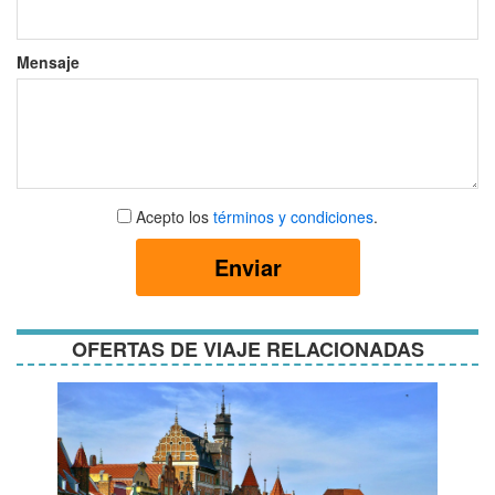
Mensaje
Aceptar
Acepto los
términos y condiciones
.
términos
y
Enviar
condiciones
OFERTAS DE VIAJE RELACIONADAS