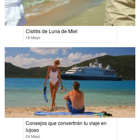
Cistitis de Luna de Miel
18 Mayo
Consejos que convertirán tu viaje en
lujoso
24 Mayo