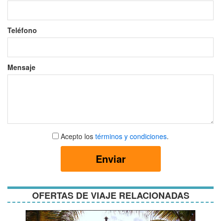
Teléfono
Mensaje
Aceptar
Acepto los
términos y condiciones
.
términos
y
Enviar
condiciones
OFERTAS DE VIAJE RELACIONADAS