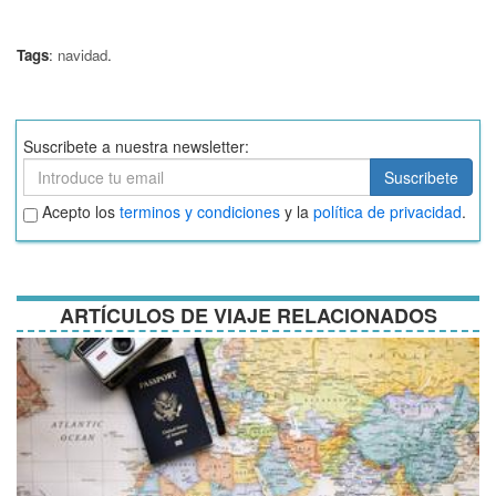
Tags
:
navidad
.
Suscribete a nuestra newsletter:
Suscribete
Suscribete
Aceptar
Acepto los
terminos y condiciones
y la
política de privacidad
.
términos
y
condiciones
ARTÍCULOS DE VIAJE RELACIONADOS